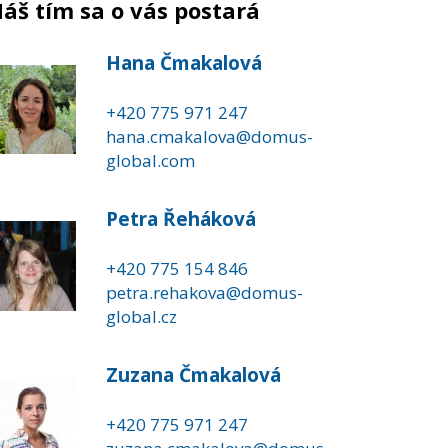
áš tím sa o vás postará
Hana Čmakalová
+420 775 971 247
hana.cmakalova@domus-
global.com
Petra Řeháková
+420 775 154 846
petra.rehakova@domus-
global.cz
Zuzana Čmakalová
+420 775 971 247