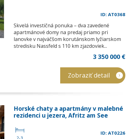
ID: AT0368
Skvelá investičná ponuka – dva zavedené
apartmánové domy na predaj priamo pri
lanovke v najväčšom korutánskom lyžiarskom
stredisku Nassfeld s 110 km zjazdoviek...
3 350 000 €
Zobraziť detail
Horské chaty a apartmány v malebné
rezidenci u jezera, Afritz am See
ID: AT0226
2-3