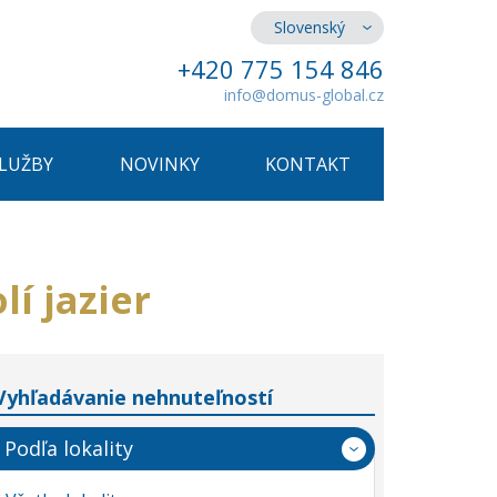
Slovenský
+420 775 154 846
info@domus-global.cz
SLUŽBY
NOVINKY
KONTAKT
í jazier
Vyhľadávanie nehnuteľností
Podľa lokality