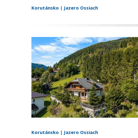
Korutánsko | Jazero Ossiach
Korutánsko | Jazero Ossiach