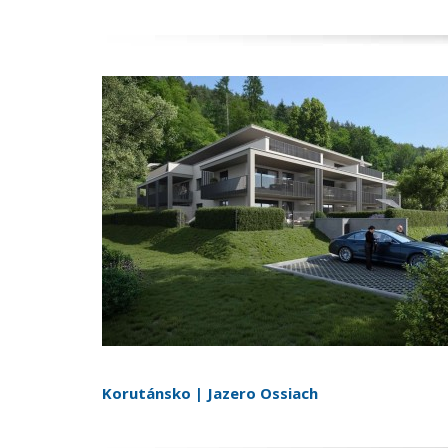
Korutánsko | Jazero Ossiach