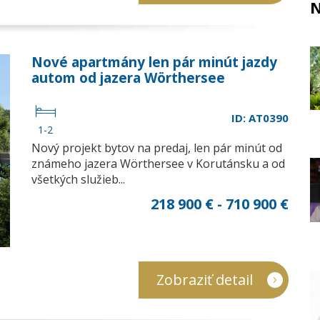
N
Nové apartmány len pár minút jazdy
autom od jazera Wörthersee
ID: AT0390
1-2
Nový projekt bytov na predaj, len pár minút od
známeho jazera Wörthersee v Korutánsku a od
všetkých služieb...
218 900 € - 710 900 €
Zobraziť detail