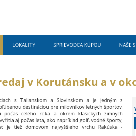
LOKALITY
SPRIEVODCA KÚPOU
NAŠE 
edaj v Korutánsku a v okol
ciach s Talianskom a Slovinskom a je jedným z
obľúbenou destináciou pre milovníkov letných športov.
 počas celého roka a okrem klasických zimných
itia aj počas leta, ako napríklad golf, vodné športy,
blasť je tiež domovom najvyššieho vrchu Rakúska -