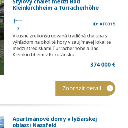
Štýlový chalet medzi Bad
Kleinkirchheim a Turracherhöhe
ID: AT0315
3
Vkusne zrekonštruovaná tradičná chalupa s
výhľadom na okolité hory v zaujímavej lokalite
medzi strediskami Turracherhöhe a Bad
Kleinkirchheim v Korutánsku.
374 000 €
Zobraziť detail
Apartmánové domy v lyžiarskej
oblasti Nassfeld