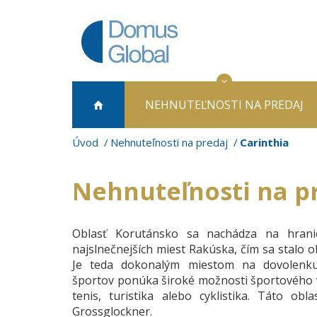
NEHNUTEĽNOSTI NA PREDAJ
Úvod
Nehnuteľnosti na predaj
Carinthia
Nehnuteľnosti na pr
Oblasť Korutánsko sa nachádza na hrani
najslnečnejších miest Rakúska, čím sa stalo 
Je teda dokonalým miestom na dovolenku
športov ponúka široké možnosti športového vyž
tenis, turistika alebo cyklistika. Táto o
Grossglockner.