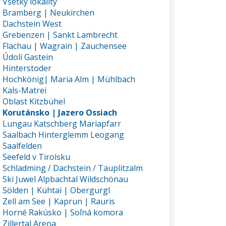
Všetky lokality
Bramberg | Neukirchen
Dachstein West
Grebenzen | Sankt Lambrecht
Flachau | Wagrain | Zauchensee
Údolí Gastein
Hinterstoder
Hochkönig| Maria Alm | Mühlbach
Kals-Matrei
Oblast Kitzbühel
Korutánsko | Jazero Ossiach
Lungau Katschberg Mariapfarr
Saalbach Hinterglemm Leogang
Saalfelden
Seefeld v Tirolsku
Schladming / Dachstein / Tauplitzalm
Ski Juwel Alpbachtal Wildschönau
Sölden | Kühtai | Obergurgl
Zell am See | Kaprun | Rauris
Horné Rakúsko | Soľná komora
Zillertal Arena