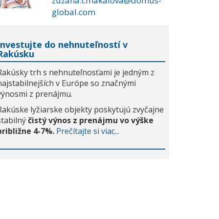
zuzana.cmakalova@domus-
global.com
Investujte do nehnuteľností v
Rakúsku
Rakúsky trh s nehnuteľnosťami je jedným z
najstabilnejších v Európe so značnými
výnosmi z prenájmu.
Rakúske lyžiarske objekty poskytujú zvyčajne
stabilný
čistý výnos z prenájmu vo výške
približne 4-7%.
Prečítajte si viac...