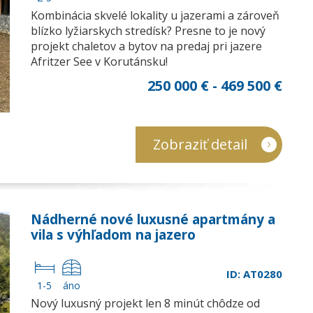
Kombinácia skvelé lokality u jazerami a zároveň
blízko lyžiarskych stredísk? Presne to je nový
projekt chaletov a bytov na predaj pri jazere
Afritzer See v Korutánsku!
250 000 € - 469 500 €
Zobraziť detail
Nádherné nové luxusné apartmány a
vila s výhľadom na jazero
Ossiachersee
ID: AT0280
1-5
áno
Nový luxusný projekt len 8 minút chôdze od