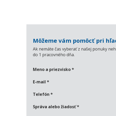
Môžeme vám pomôcť pri hľad
Ak nemáte čas vyberať z našej ponuky nehn
do 1 pracovného dňa.
Meno a priezvisko
*
E-mail
*
Telefón
*
Správa alebo žiadosť
*