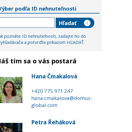
Výber podľa ID nehnuteľnosti
Ak poznáte ID nehnuteľnosti, zadajte ho do
vyhľadávača a potvrďte príkazom HĽADAŤ.
áš tím sa o vás postará
Hana Čmakalová
+420 775 971 247
hana.cmakalova@domus-
global.com
Petra Řeháková