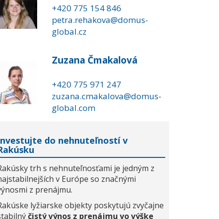
+420 775 154 846
petra.rehakova@domus-
global.cz
Zuzana Čmakalová
+420 775 971 247
zuzana.cmakalova@domus-
global.com
Investujte do nehnuteľností v
Rakúsku
Rakúsky trh s nehnuteľnosťami je jedným z
najstabilnejších v Európe so značnými
výnosmi z prenájmu.
Rakúske lyžiarske objekty poskytujú zvyčajne
stabilný
čistý výnos z prenájmu vo výške