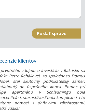
ecenzie klientov
 prvotného záujmu o investíciu v Rakúsku sa
ďaka Petre Řehákovej, zo spoločnosti Domus
lobal, stal skutočný podnikateľský zámer,
otiahnutý do úspešného konca. Pomoc pri
úpe apartmánu v Schladmingu bola
eoceniteľná, starostlivosť bola komplexná a to
rátane pomoci s daňovými záležitosťami.
eľká vďaka!