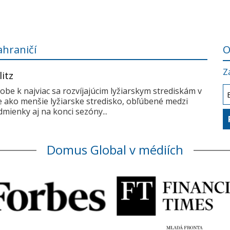
ahraničí
O
Z
litz
dobe k najviac sa rozvíjajúcim lyžiarskym strediskám v
me ako menšie lyžiarske stredisko, obľúbené medzi
mienky aj na konci sezóny...
Domus Global v médiích