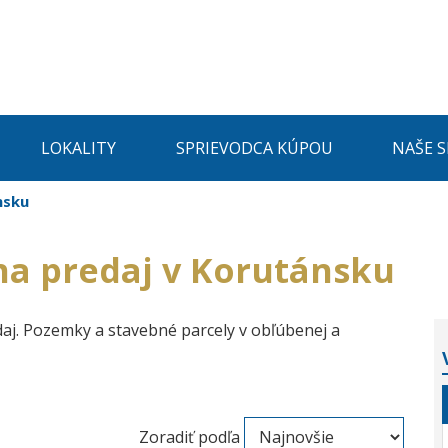
LOKALITY
SPRIEVODCA KÚPOU
NAŠE 
nsku
na predaj v Korutánsku
aj. Pozemky a stavebné parcely v obľúbenej a
Zoradiť podľa