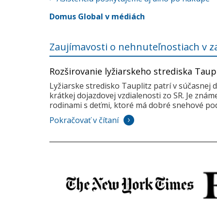
Domus Global v médiách
Zaujímavosti o nehnuteľnostiach v z
Rozširovanie lyžiarskeho strediska Taup
Lyžiarske stredisko Tauplitz patrí v súčasnej 
krátkej dojazdovej vzdialenosti zo SR. Je zná
rodinami s deťmi, ktoré má dobré snehové pod
Pokračovať v čítaní