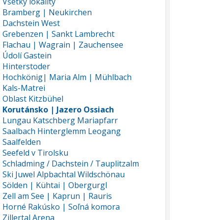
Všetky lokality
Bramberg | Neukirchen
Dachstein West
Grebenzen | Sankt Lambrecht
Flachau | Wagrain | Zauchensee
Údolí Gastein
Hinterstoder
Hochkönig| Maria Alm | Mühlbach
Kals-Matrei
Oblast Kitzbühel
Korutánsko | Jazero Ossiach
Lungau Katschberg Mariapfarr
Saalbach Hinterglemm Leogang
Saalfelden
Seefeld v Tirolsku
Schladming / Dachstein / Tauplitzalm
Ski Juwel Alpbachtal Wildschönau
Sölden | Kühtai | Obergurgl
Zell am See | Kaprun | Rauris
Horné Rakúsko | Soľná komora
Zillertal Arena