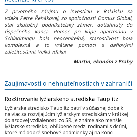
Z prvotného záujmu o investíciu v Rakúsku sa
vďaka Petre Řehákovej, zo spoločnosti Domus Global,
stal skutočný podnikateľský zámer, dotiahnutý do
úspešného konca. Pomoc pri kúpe apartmánu v
Schladmingu bola neoceniteľná, starostlivosť bola
komplexná a to vrátane pomoci s daňovými
záležitosťami. Veľká vďaka!
Martin, ekonóm z Prahy
Zaujímavosti o nehnuteľnostiach v zahraničí
Rozširovanie lyžiarskeho strediska Tauplitz
Lyžiarske stredisko Tauplitz patrí v súčasnej dobe k
najviac sa rozvíjajúcim lyžiarskym strediskám v krátkej
dojazdovej vzdialenosti zo SR. Je známe ako menšie
lyžiarske stredisko, obľúbené medzi rodinami s deťmi,
ktoré má dobré snehové podmienky aj na konci