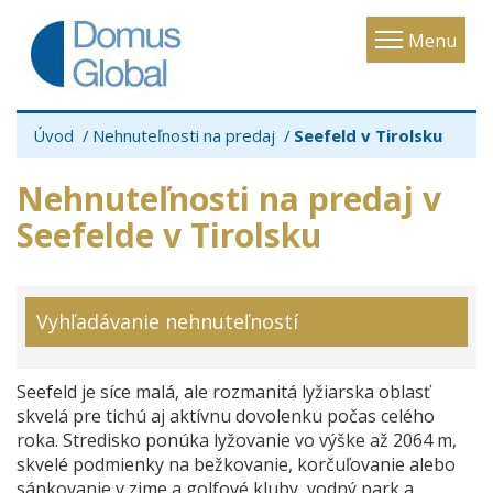
Toggle
Menu
navigatio
Úvod
Nehnuteľnosti na predaj
Seefeld v Tirolsku
Nehnuteľnosti na predaj v
Seefelde v Tirolsku
Vyhľadávanie nehnuteľností
Seefeld je síce malá, ale rozmanitá lyžiarska oblasť
skvelá pre tichú aj aktívnu dovolenku počas celého
roka. Stredisko ponúka lyžovanie vo výške až 2064 m,
skvelé podmienky na bežkovanie, korčuľovanie alebo
sánkovanie v zime a golfové kluby, vodný park a