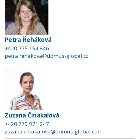
Petra Řeháková
+420 775 154 846
petra.rehakova@domus-global.cz
Zuzana Čmakalová
+420 775 971 247
zuzana.cmakalova@domus-global.com