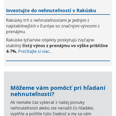
Investujte do nehnuteľností v Rakúsku
Rakúsky trh s nehnuteľnosťami je jedným z
najstabilnejších v Európe so značnými výnosmi z
prenájmu.
Rakúske lyžiarske objekty poskytujú zvyčajne
stabilný
čistý výnos z prenájmu vo výške približne
4-7%.
Prečítajte si viac...
Môžeme vám pomôcť pri hľadaní
nehnuteľnosti?
Ak nemáte čas vyberať z našej ponuky
nehnuteľností alebo ste nenašli čo hľadáte,
vyplňte a pošlite túto žiadosť a my sa vám