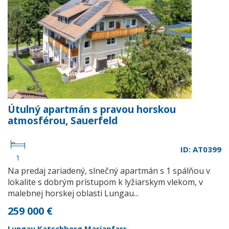
Útulný apartmán s pravou horskou
atmosférou, Sauerfeld
ID: AT0399
1
Na predaj zariadený, slnečný apartmán s 1 spálňou v
lokalite s dobrým prístupom k lyžiarskym vlekom, v
malebnej horskej oblasti Lungau...
259 000 €
Lungau Katschberg Mariapfarr