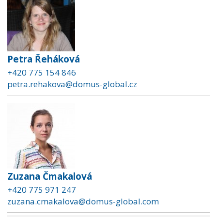
Petra Řeháková
+420 775 154 846
petra.rehakova@domus-global.cz
Zuzana Čmakalová
+420 775 971 247
zuzana.cmakalova@domus-global.com