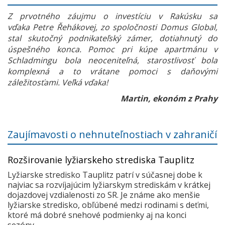
Z prvotného záujmu o investíciu v Rakúsku sa
vďaka Petre Řehákovej, zo spoločnosti Domus Global,
stal skutočný podnikateľský zámer, dotiahnutý do
úspešného konca. Pomoc pri kúpe apartmánu v
Schladmingu bola neoceniteľná, starostlivosť bola
komplexná a to vrátane pomoci s daňovými
záležitosťami. Veľká vďaka!
Martin, ekonóm z Prahy
Zaujímavosti o nehnuteľnostiach v zahraničí
Rozširovanie lyžiarskeho strediska Tauplitz
Lyžiarske stredisko Tauplitz patrí v súčasnej dobe k
najviac sa rozvíjajúcim lyžiarskym strediskám v krátkej
dojazdovej vzdialenosti zo SR. Je známe ako menšie
lyžiarske stredisko, obľúbené medzi rodinami s deťmi,
ktoré má dobré snehové podmienky aj na konci