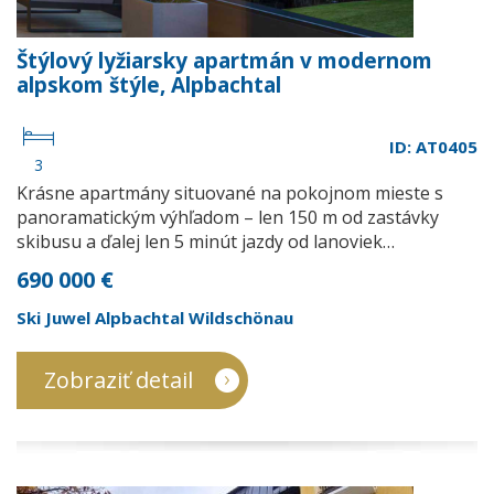
Štýlový lyžiarsky apartmán v modernom
alpskom štýle, Alpbachtal
ID: AT0405
3
Krásne apartmány situované na pokojnom mieste s
panoramatickým výhľadom – len 150 m od zastávky
skibusu a ďalej len 5 minút jazdy od lanoviek…
690 000 €
Ski Juwel Alpbachtal Wildschönau
Zobraziť detail