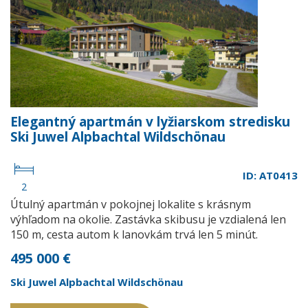
Elegantný apartmán v lyžiarskom stredisku
Ski Juwel Alpbachtal Wildschönau
ID: AT0413
2
Útulný apartmán v pokojnej lokalite s krásnym
výhľadom na okolie. Zastávka skibusu je vzdialená len
150 m, cesta autom k lanovkám trvá len 5 minút.
495 000 €
Ski Juwel Alpbachtal Wildschönau