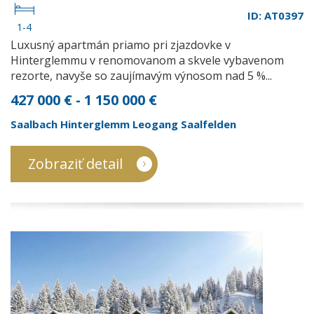
ID: AT0397
1-4
Luxusný apartmán priamo pri zjazdovke v
Hinterglemmu v renomovanom a skvele vybavenom
rezorte, navyše so zaujímavým výnosom nad 5 %...
427 000 € - 1 150 000 €
Saalbach Hinterglemm Leogang Saalfelden
Zobraziť detail