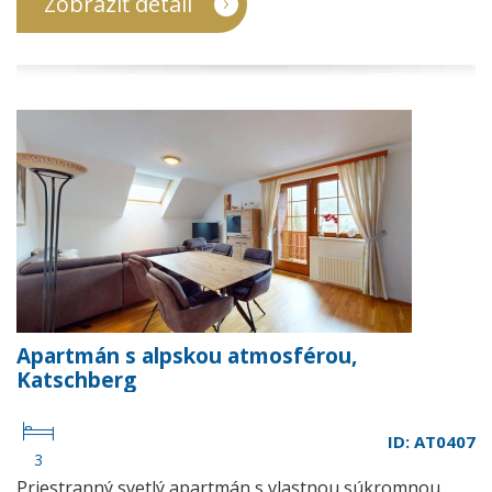
Zobraziť detail
Apartmán s alpskou atmosférou,
Katschberg
ID: AT0407
3
Priestranný svetlý apartmán s vlastnou súkromnou