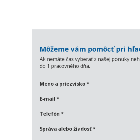
Môžeme vám pomôcť pri hľad
Ak nemáte čas vyberať z našej ponuky nehn
do 1 pracovného dňa.
Meno a priezvisko
*
E-mail
*
Telefón
*
Správa alebo žiadosť
*