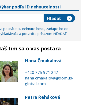
Výber podľa ID nehnuteľnosti
Ak poznáte ID nehnuteľnosti, zadajte ho do
vyhľadávača a potvrďte príkazom HĽADAŤ.
áš tím sa o vás postará
Hana Čmakalová
+420 775 971 247
hana.cmakalova@domus-
global.com
Petra Řeháková