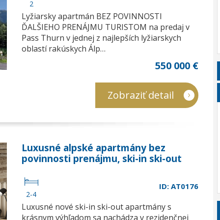
2
Lyžiarsky apartmán BEZ POVINNOSTI
ĎALŠIEHO PRENÁJMU TURISTOM na predaj v
Pass Thurn v jednej z najlepších lyžiarskych
oblastí rakúskych Álp…
550 000 €
Zobraziť detail
Luxusné alpské apartmány bez
povinnosti prenájmu, ski-in ski-out
ID: AT0176
2-4
Luxusné nové ski-in ski-out apartmány s
krásnym výhľadom sa nachádza v rezidenčnej