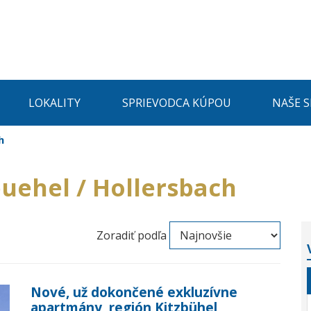
LOKALITY
SPRIEVODCA KÚPOU
NAŠE 
h
buehel / Hollersbach
Zoradiť podľa
Nové, už dokončené exkluzívne
apartmány, región Kitzbühel