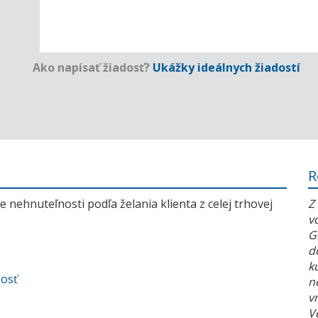
Ako napísať žiadosť?
Ukážky ideálnych žiadostí
R
 nehnuteľnosti podľa želania klienta z celej trhovej
Z
v
G
d
k
nosť
n
v
V