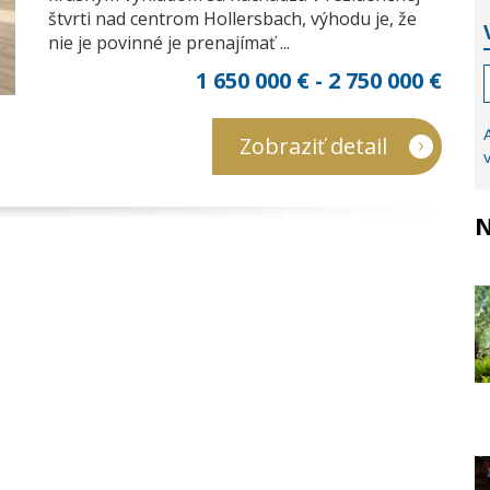
štvrti nad centrom Hollersbach, výhodu je, že
nie je povinné je prenajímať ...
1 650 000 € - 2 750 000 €
Zobraziť detail
N