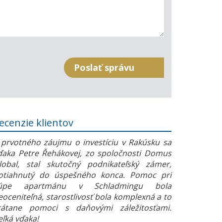
ecenzie klientov
 prvotného záujmu o investíciu v Rakúsku sa
ďaka Petre Řehákovej, zo spoločnosti Domus
lobal, stal skutočný podnikateľský zámer,
otiahnutý do úspešného konca. Pomoc pri
úpe apartmánu v Schladmingu bola
eoceniteľná, starostlivosť bola komplexná a to
rátane pomoci s daňovými záležitosťami.
eľká vďaka!