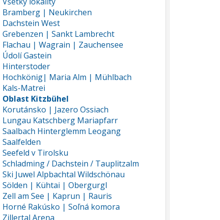
Všetky lokality
Bramberg | Neukirchen
Dachstein West
Grebenzen | Sankt Lambrecht
Flachau | Wagrain | Zauchensee
Údolí Gastein
Hinterstoder
Hochkönig| Maria Alm | Mühlbach
Kals-Matrei
Oblast Kitzbühel
Korutánsko | Jazero Ossiach
Lungau Katschberg Mariapfarr
Saalbach Hinterglemm Leogang
Saalfelden
Seefeld v Tirolsku
Schladming / Dachstein / Tauplitzalm
Ski Juwel Alpbachtal Wildschönau
Sölden | Kühtai | Obergurgl
Zell am See | Kaprun | Rauris
Horné Rakúsko | Soľná komora
Zillertal Arena