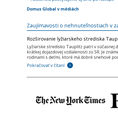
Domus Global v médiách
Zaujímavosti o nehnuteľnostiach v z
Rozširovanie lyžiarskeho strediska Taup
Lyžiarske stredisko Tauplitz patrí v súčasnej 
krátkej dojazdovej vzdialenosti zo SR. Je zná
rodinami s deťmi, ktoré má dobré snehové pod
Pokračovať v čítaní