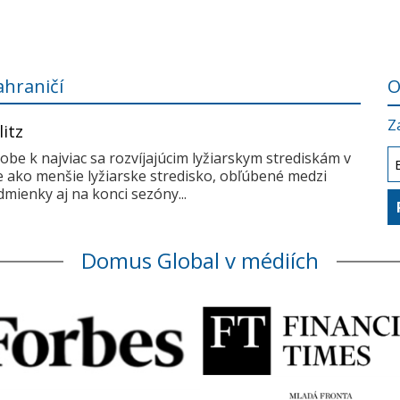
ahraničí
O
Z
litz
dobe k najviac sa rozvíjajúcim lyžiarskym strediskám v
me ako menšie lyžiarske stredisko, obľúbené medzi
mienky aj na konci sezóny...
Domus Global v médiích