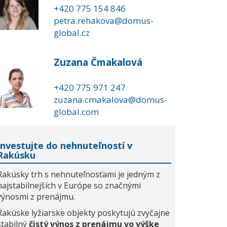
+420 775 154 846
petra.rehakova@domus-
global.cz
Zuzana Čmakalová
+420 775 971 247
zuzana.cmakalova@domus-
global.com
Investujte do nehnuteľností v
Rakúsku
Rakúsky trh s nehnuteľnosťami je jedným z
najstabilnejších v Európe so značnými
výnosmi z prenájmu.
Rakúske lyžiarske objekty poskytujú zvyčajne
stabilný
čistý výnos z prenájmu vo výške