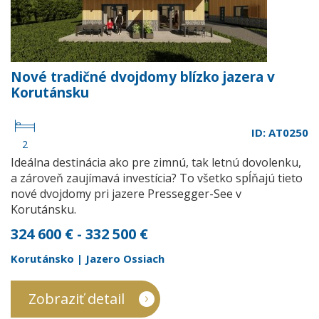
Nové tradičné dvojdomy blízko jazera v
Korutánsku
ID: AT0250
2
Ideálna destinácia ako pre zimnú, tak letnú dovolenku,
a zároveň zaujímavá investícia? To všetko spĺňajú tieto
nové dvojdomy pri jazere Pressegger-See v
Korutánsku.
324 600 € - 332 500 €
Korutánsko | Jazero Ossiach
Zobraziť detail