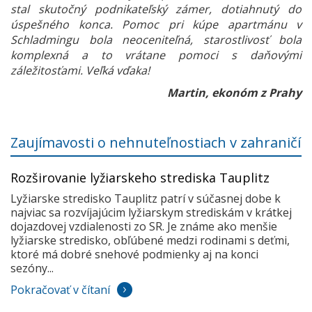
stal skutočný podnikateľský zámer, dotiahnutý do
úspešného konca. Pomoc pri kúpe apartmánu v
Schladmingu bola neoceniteľná, starostlivosť bola
komplexná a to vrátane pomoci s daňovými
záležitosťami. Veľká vďaka!
Martin, ekonóm z Prahy
Zaujímavosti o nehnuteľnostiach v zahraničí
Rozširovanie lyžiarskeho strediska Tauplitz
Lyžiarske stredisko Tauplitz patrí v súčasnej dobe k
najviac sa rozvíjajúcim lyžiarskym strediskám v krátkej
dojazdovej vzdialenosti zo SR. Je známe ako menšie
lyžiarske stredisko, obľúbené medzi rodinami s deťmi,
ktoré má dobré snehové podmienky aj na konci
sezóny...
Pokračovať v čítaní