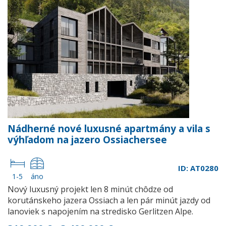
Nádherné nové luxusné apartmány a vila s
výhľadom na jazero Ossiachersee
ID: AT0280
1-5
áno
Nový luxusný projekt len 8 minút chôdze od
korutánskeho jazera Ossiach a len pár minút jazdy od
lanoviek s napojením na stredisko Gerlitzen Alpe.