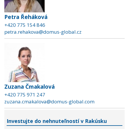
Petra Řeháková
+420 775 154 846
petra.rehakova@domus-global.cz
Zuzana Čmakalová
+420 775 971 247
zuzana.cmakalova@domus-global.com
Investujte do nehnuteľností v Rakúsku