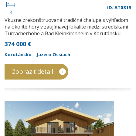
ID: AT0315
3
Vkusne zrekonštruovaná tradičná chalupa s výhľadom
na okolité hory v zaujímavej lokalite medzi strediskami
Turracherhöhe a Bad Kleinkirchheim v Korutánsku.
374 000 €
Korutánsko | Jazero Ossiach
Zobraziť detail