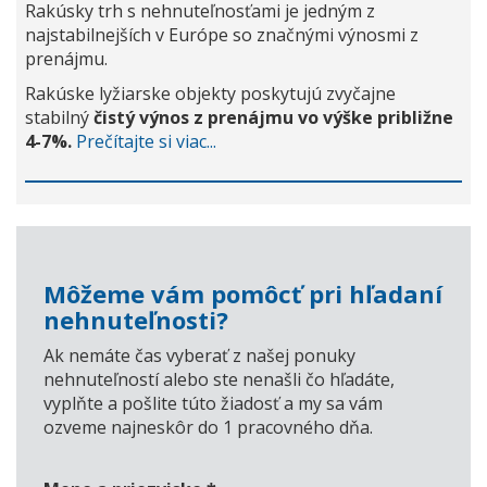
Rakúsky trh s nehnuteľnosťami je jedným z
najstabilnejších v Európe so značnými výnosmi z
prenájmu.
Rakúske lyžiarske objekty poskytujú zvyčajne
stabilný
čistý výnos z prenájmu vo výške približne
4-7%.
Prečítajte si viac...
Môžeme vám pomôcť pri hľadaní
nehnuteľnosti?
Ak nemáte čas vyberať z našej ponuky
nehnuteľností alebo ste nenašli čo hľadáte,
vyplňte a pošlite túto žiadosť a my sa vám
ozveme najneskôr do 1 pracovného dňa.