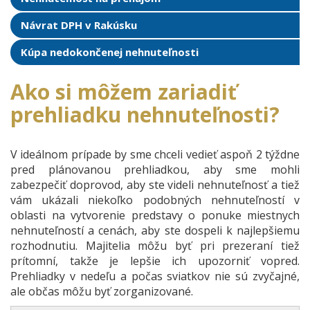
Návrat DPH v Rakúsku
Kúpa nedokončenej nehnuteľnosti
Ako si môžem zariadiť
prehliadku nehnuteľnosti?
V ideálnom prípade by sme chceli vedieť aspoň 2 týždne
pred plánovanou prehliadkou, aby sme mohli
zabezpečiť doprovod, aby ste videli nehnuteľnosť a tiež
vám ukázali niekoľko podobných nehnuteľností v
oblasti na vytvorenie predstavy o ponuke miestnych
nehnuteľností a cenách, aby ste dospeli k najlepšiemu
rozhodnutiu. Majitelia môžu byť pri prezeraní tiež
prítomní, takže je lepšie ich upozorniť vopred.
Prehliadky v nedeľu a počas sviatkov nie sú zvyčajné,
ale občas môžu byť zorganizované.