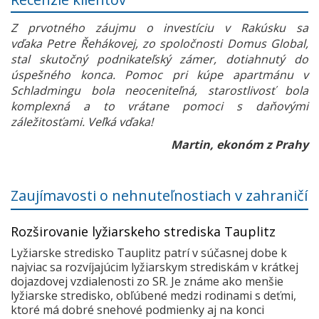
Z prvotného záujmu o investíciu v Rakúsku sa
vďaka Petre Řehákovej, zo spoločnosti Domus Global,
stal skutočný podnikateľský zámer, dotiahnutý do
úspešného konca. Pomoc pri kúpe apartmánu v
Schladmingu bola neoceniteľná, starostlivosť bola
komplexná a to vrátane pomoci s daňovými
záležitosťami. Veľká vďaka!
Martin, ekonóm z Prahy
Zaujímavosti o nehnuteľnostiach v zahraničí
Rozširovanie lyžiarskeho strediska Tauplitz
Lyžiarske stredisko Tauplitz patrí v súčasnej dobe k
najviac sa rozvíjajúcim lyžiarskym strediskám v krátkej
dojazdovej vzdialenosti zo SR. Je známe ako menšie
lyžiarske stredisko, obľúbené medzi rodinami s deťmi,
ktoré má dobré snehové podmienky aj na konci