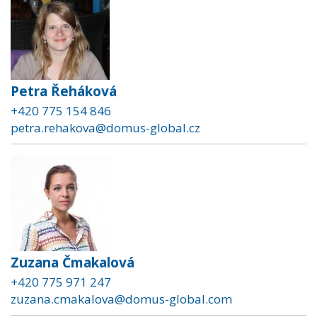
Petra Řeháková
+420 775 154 846
petra.rehakova@domus-global.cz
Zuzana Čmakalová
+420 775 971 247
zuzana.cmakalova@domus-global.com