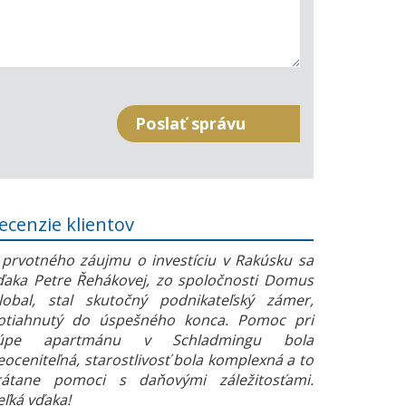
ecenzie klientov
 prvotného záujmu o investíciu v Rakúsku sa
ďaka Petre Řehákovej, zo spoločnosti Domus
lobal, stal skutočný podnikateľský zámer,
otiahnutý do úspešného konca. Pomoc pri
úpe apartmánu v Schladmingu bola
eoceniteľná, starostlivosť bola komplexná a to
rátane pomoci s daňovými záležitosťami.
eľká vďaka!