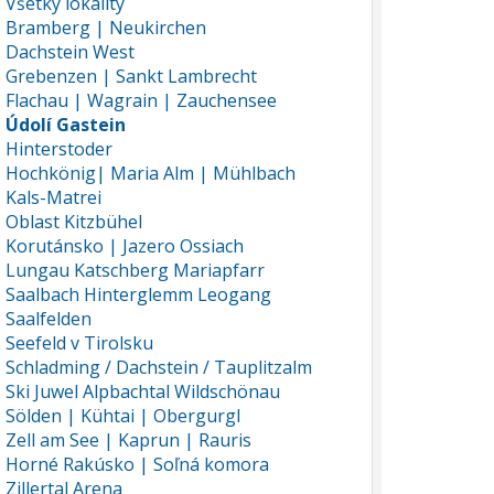
Všetky lokality
Bramberg | Neukirchen
Dachstein West
Grebenzen | Sankt Lambrecht
Flachau | Wagrain | Zauchensee
Údolí Gastein
Hinterstoder
Hochkönig| Maria Alm | Mühlbach
Kals-Matrei
Oblast Kitzbühel
Korutánsko | Jazero Ossiach
Lungau Katschberg Mariapfarr
Saalbach Hinterglemm Leogang
Saalfelden
Seefeld v Tirolsku
Schladming / Dachstein / Tauplitzalm
Ski Juwel Alpbachtal Wildschönau
Sölden | Kühtai | Obergurgl
Zell am See | Kaprun | Rauris
Horné Rakúsko | Soľná komora
Zillertal Arena