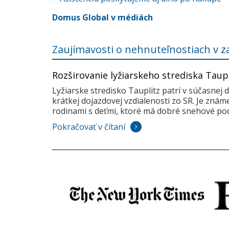
Domus Global v médiách
Zaujímavosti o nehnuteľnostiach v z
Rozširovanie lyžiarskeho strediska Taup
Lyžiarske stredisko Tauplitz patrí v súčasnej 
krátkej dojazdovej vzdialenosti zo SR. Je zná
rodinami s deťmi, ktoré má dobré snehové pod
Pokračovať v čítaní