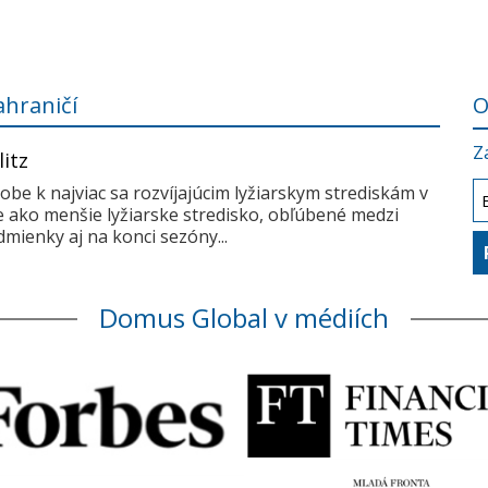
ahraničí
O
Z
litz
dobe k najviac sa rozvíjajúcim lyžiarskym strediskám v
me ako menšie lyžiarske stredisko, obľúbené medzi
mienky aj na konci sezóny...
Domus Global v médiích