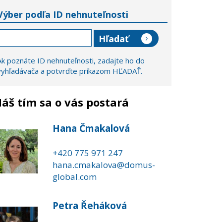
Výber podľa ID nehnuteľnosti
Ak poznáte ID nehnuteľnosti, zadajte ho do
vyhľadávača a potvrďte príkazom HĽADAŤ.
áš tím sa o vás postará
Hana Čmakalová
+420 775 971 247
hana.cmakalova@domus-
global.com
Petra Řeháková