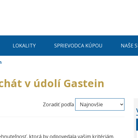
LOKALITY
SPRIEVODCA KÚPOU
NAŠE 
n
chát v údolí Gastein
Zoradiť podľa
ehnuteľnosť, ktorá by odpovedala vašim kritériám.