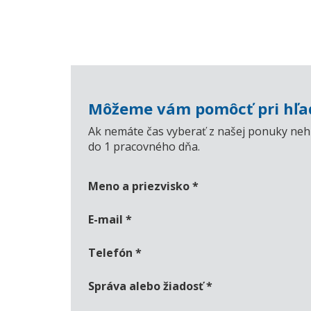
Môžeme vám pomôcť pri hľad
Ak nemáte čas vyberať z našej ponuky nehn
do 1 pracovného dňa.
Meno a priezvisko
*
E-mail
*
Telefón
*
Správa alebo žiadosť
*