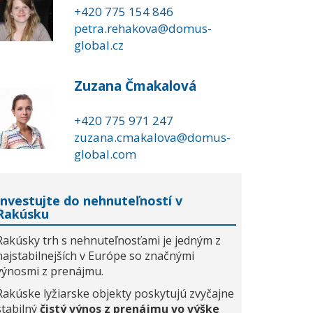
+420 775 154 846
petra.rehakova@domus-
global.cz
Zuzana Čmakalová
+420 775 971 247
zuzana.cmakalova@domus-
global.com
Investujte do nehnuteľností v
Rakúsku
Rakúsky trh s nehnuteľnosťami je jedným z
najstabilnejších v Európe so značnými
výnosmi z prenájmu.
Rakúske lyžiarske objekty poskytujú zvyčajne
stabilný
čistý výnos z prenájmu vo výške