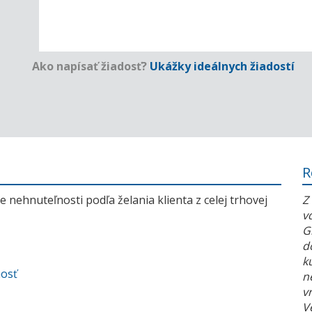
Ako napísať žiadosť?
Ukážky ideálnych žiadostí
R
 nehnuteľnosti podľa želania klienta z celej trhovej
Z
v
G
d
k
nosť
n
v
V