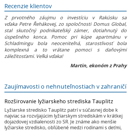
Recenzie klientov
Z prvotného záujmu o investíciu v Rakúsku sa
vďaka Petre Řehákovej, zo spoločnosti Domus Global,
stal skutočný podnikateľský zámer, dotiahnutý do
úspešného konca. Pomoc pri kúpe apartmánu v
Schladmingu bola neoceniteľná, starostlivosť bola
komplexná a to vrátane pomoci s daňovými
záležitosťami. Veľká vďaka!
Martin, ekonóm z Prahy
Zaujímavosti o nehnuteľnostiach v zahraničí
Rozširovanie lyžiarskeho strediska Tauplitz
Lyžiarske stredisko Tauplitz patrí v súčasnej dobe k
najviac sa rozvíjajúcim lyžiarskym strediskám v krátkej
dojazdovej vzdialenosti zo SR. Je známe ako menšie
lyžiarske stredisko, obľúbené medzi rodinami s deťmi,