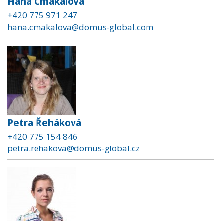
Hana Čmakalová
+420 775 971 247
hana.cmakalova@domus-global.com
Petra Řeháková
+420 775 154 846
petra.rehakova@domus-global.cz