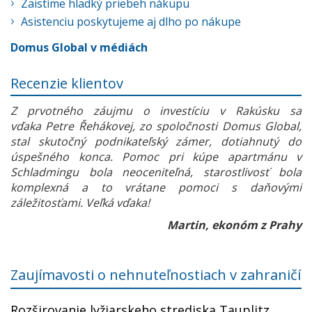
Zaistíme hladký priebeh nákupu
Asistenciu poskytujeme aj dlho po nákupe
Domus Global v médiách
Recenzie klientov
Z prvotného záujmu o investíciu v Rakúsku sa
vďaka Petre Řehákovej, zo spoločnosti Domus Global,
stal skutočný podnikateľský zámer, dotiahnutý do
úspešného konca. Pomoc pri kúpe apartmánu v
Schladmingu bola neoceniteľná, starostlivosť bola
komplexná a to vrátane pomoci s daňovými
záležitosťami. Veľká vďaka!
Martin, ekonóm z Prahy
Zaujímavosti o nehnuteľnostiach v zahraničí
Rozširovanie lyžiarskeho strediska Tauplitz