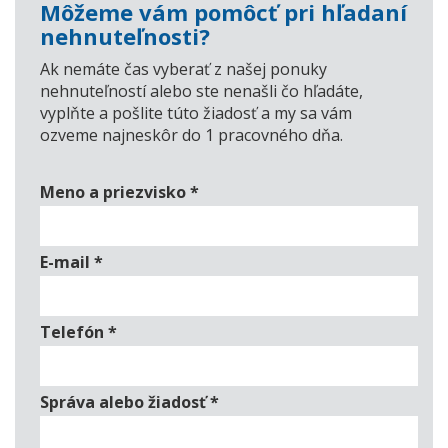
Môžeme vám pomôcť pri hľadaní
nehnuteľnosti?
Ak nemáte čas vyberať z našej ponuky
nehnuteľností alebo ste nenašli čo hľadáte,
vyplňte a pošlite túto žiadosť a my sa vám
ozveme najneskôr do 1 pracovného dňa.
Meno a priezvisko
*
E-mail
*
Telefón
*
Správa alebo žiadosť
*