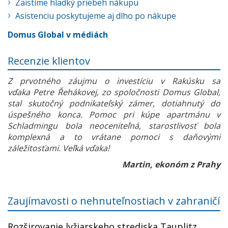
Zaistíme hladký priebeh nákupu
Asistenciu poskytujeme aj dlho po nákupe
Domus Global v médiách
Recenzie klientov
Z prvotného záujmu o investíciu v Rakúsku sa
vďaka Petre Řehákovej, zo spoločnosti Domus Global,
stal skutočný podnikateľský zámer, dotiahnutý do
úspešného konca. Pomoc pri kúpe apartmánu v
Schladmingu bola neoceniteľná, starostlivosť bola
komplexná a to vrátane pomoci s daňovými
záležitosťami. Veľká vďaka!
Martin, ekonóm z Prahy
Zaujímavosti o nehnuteľnostiach v zahraničí
Rozširovanie lyžiarskeho strediska Tauplitz