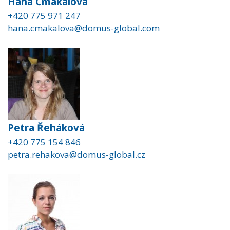
Hana Čmakalová
+420 775 971 247
hana.cmakalova@domus-global.com
Petra Řeháková
+420 775 154 846
petra.rehakova@domus-global.cz