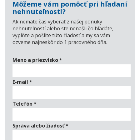
Môžeme vám pomôcť pri hľadaní
nehnuteľnosti?
Ak nemáte čas vyberať z našej ponuky
nehnuteľností alebo ste nenašli čo hľadáte,
vyplňte a pošlite túto žiadosť a my sa vám
ozveme najneskôr do 1 pracovného dňa.
Meno a priezvisko
*
E-mail
*
Telefón
*
Správa alebo žiadosť
*