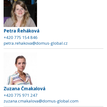
Petra Řeháková
+420 775 154 846
petra.rehakova@domus-global.cz
Zuzana Čmakalová
+420 775 971 247
zuzana.cmakalova@domus-global.com