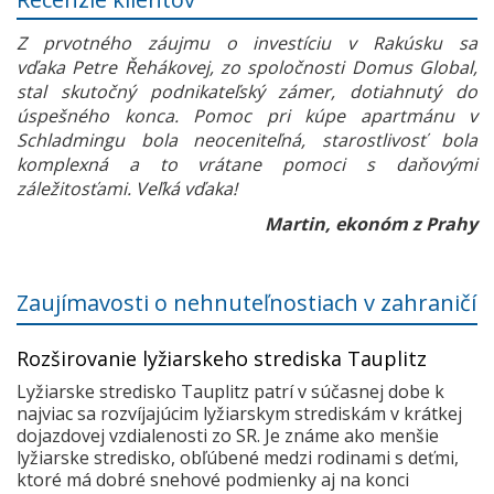
Z prvotného záujmu o investíciu v Rakúsku sa
vďaka Petre Řehákovej, zo spoločnosti Domus Global,
stal skutočný podnikateľský zámer, dotiahnutý do
úspešného konca. Pomoc pri kúpe apartmánu v
Schladmingu bola neoceniteľná, starostlivosť bola
komplexná a to vrátane pomoci s daňovými
záležitosťami. Veľká vďaka!
Martin, ekonóm z Prahy
Zaujímavosti o nehnuteľnostiach v zahraničí
Rozširovanie lyžiarskeho strediska Tauplitz
Lyžiarske stredisko Tauplitz patrí v súčasnej dobe k
najviac sa rozvíjajúcim lyžiarskym strediskám v krátkej
dojazdovej vzdialenosti zo SR. Je známe ako menšie
lyžiarske stredisko, obľúbené medzi rodinami s deťmi,
ktoré má dobré snehové podmienky aj na konci