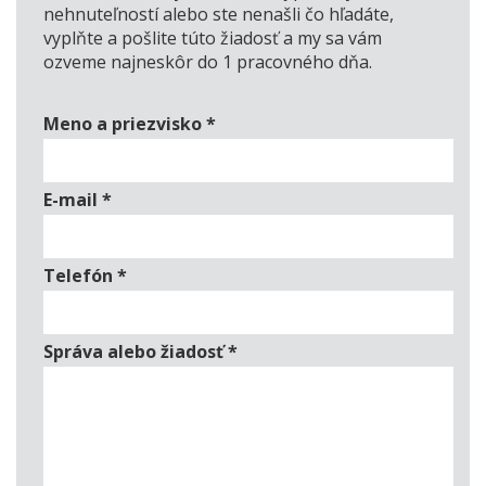
nehnuteľností alebo ste nenašli čo hľadáte,
vyplňte a pošlite túto žiadosť a my sa vám
ozveme najneskôr do 1 pracovného dňa.
Meno a priezvisko
*
E-mail
*
Telefón
*
Správa alebo žiadosť
*