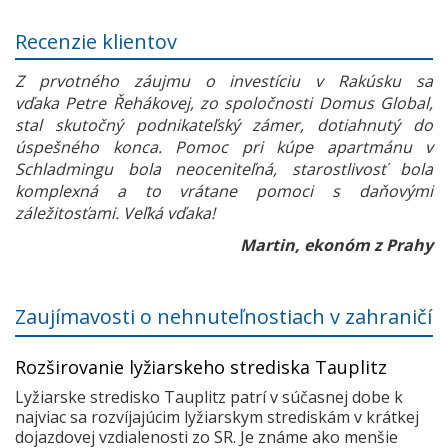
Recenzie klientov
Z prvotného záujmu o investíciu v Rakúsku sa
vďaka Petre Řehákovej, zo spoločnosti Domus Global,
stal skutočný podnikateľský zámer, dotiahnutý do
úspešného konca. Pomoc pri kúpe apartmánu v
Schladmingu bola neoceniteľná, starostlivosť bola
komplexná a to vrátane pomoci s daňovými
záležitosťami. Veľká vďaka!
Martin, ekonóm z Prahy
Zaujímavosti o nehnuteľnostiach v zahraničí
Rozširovanie lyžiarskeho strediska Tauplitz
Lyžiarske stredisko Tauplitz patrí v súčasnej dobe k
najviac sa rozvíjajúcim lyžiarskym strediskám v krátkej
dojazdovej vzdialenosti zo SR. Je známe ako menšie