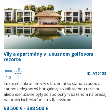
Vily a apartmány v luxusnom golfovom
rezorte
ID: AT0133
1-3
1
Luxusné súkromné vily s bazénmi so slanou vodou a
saunou, elegantný bungalovy so záhradnou terasou
alebo exkluzívne byty so spoločným bazénom na predaj
na hraniciach Maďarska s Rakúskom ...
98 500 € - 398 500 €