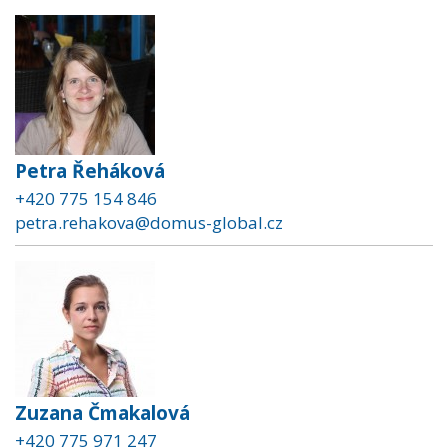
Petra Řeháková
+420 775 154 846
petra.rehakova@domus-global.cz
Zuzana Čmakalová
+420 775 971 247