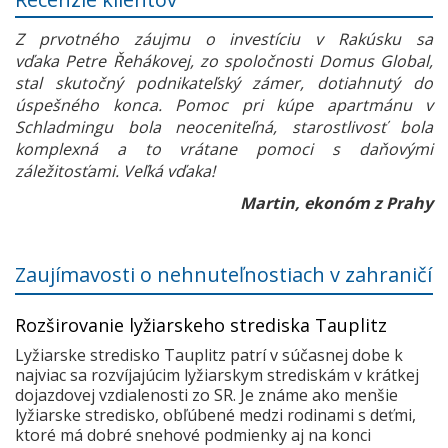
Z prvotného záujmu o investíciu v Rakúsku sa
vďaka Petre Řehákovej, zo spoločnosti Domus Global,
stal skutočný podnikateľský zámer, dotiahnutý do
úspešného konca. Pomoc pri kúpe apartmánu v
Schladmingu bola neoceniteľná, starostlivosť bola
komplexná a to vrátane pomoci s daňovými
záležitosťami. Veľká vďaka!
Martin, ekonóm z Prahy
Zaujímavosti o nehnuteľnostiach v zahraničí
Rozširovanie lyžiarskeho strediska Tauplitz
Lyžiarske stredisko Tauplitz patrí v súčasnej dobe k
najviac sa rozvíjajúcim lyžiarskym strediskám v krátkej
dojazdovej vzdialenosti zo SR. Je známe ako menšie
lyžiarske stredisko, obľúbené medzi rodinami s deťmi,
ktoré má dobré snehové podmienky aj na konci