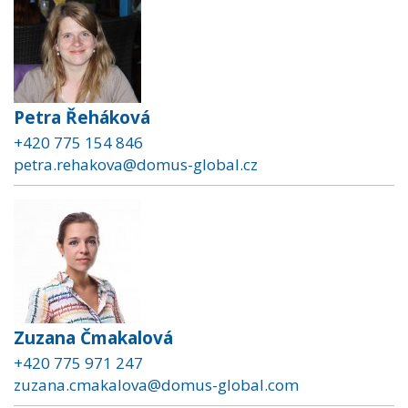
Petra Řeháková
+420 775 154 846
petra.rehakova@domus-global.cz
Zuzana Čmakalová
+420 775 971 247
zuzana.cmakalova@domus-global.com