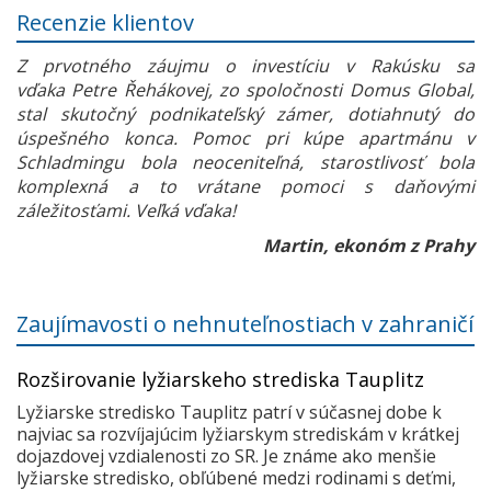
Recenzie klientov
Z prvotného záujmu o investíciu v Rakúsku sa
vďaka Petre Řehákovej, zo spoločnosti Domus Global,
stal skutočný podnikateľský zámer, dotiahnutý do
úspešného konca. Pomoc pri kúpe apartmánu v
Schladmingu bola neoceniteľná, starostlivosť bola
komplexná a to vrátane pomoci s daňovými
záležitosťami. Veľká vďaka!
Martin, ekonóm z Prahy
Zaujímavosti o nehnuteľnostiach v zahraničí
Rozširovanie lyžiarskeho strediska Tauplitz
Lyžiarske stredisko Tauplitz patrí v súčasnej dobe k
najviac sa rozvíjajúcim lyžiarskym strediskám v krátkej
dojazdovej vzdialenosti zo SR. Je známe ako menšie
lyžiarske stredisko, obľúbené medzi rodinami s deťmi,