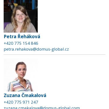
Petra Řeháková
+420 775 154 846
petra.rehakova@domus-global.cz
Zuzana Čmakalová
+420 775 971 247
zuzana.cmakalova@domus-global.com