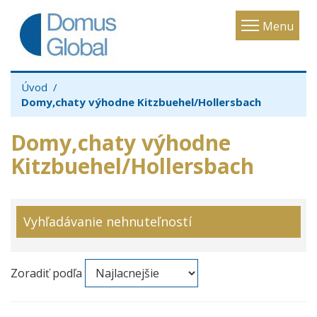
Toggle
Menu
navigatio
Úvod
Domy,chaty výhodne Kitzbuehel/Hollersbach
Domy,chaty výhodne
Kitzbuehel/Hollersbach
Vyhľadávanie nehnuteľností
Zoradiť podľa