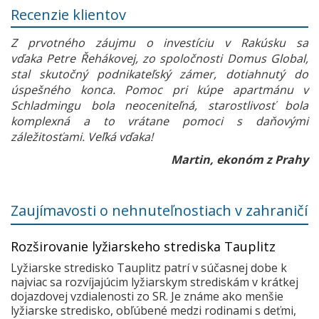
Recenzie klientov
Z prvotného záujmu o investíciu v Rakúsku sa
vďaka Petre Řehákovej, zo spoločnosti Domus Global,
stal skutočný podnikateľský zámer, dotiahnutý do
úspešného konca. Pomoc pri kúpe apartmánu v
Schladmingu bola neoceniteľná, starostlivosť bola
komplexná a to vrátane pomoci s daňovými
záležitosťami. Veľká vďaka!
Martin, ekonóm z Prahy
Zaujímavosti o nehnuteľnostiach v zahraničí
Rozširovanie lyžiarskeho strediska Tauplitz
Lyžiarske stredisko Tauplitz patrí v súčasnej dobe k
najviac sa rozvíjajúcim lyžiarskym strediskám v krátkej
dojazdovej vzdialenosti zo SR. Je známe ako menšie
lyžiarske stredisko, obľúbené medzi rodinami s deťmi,