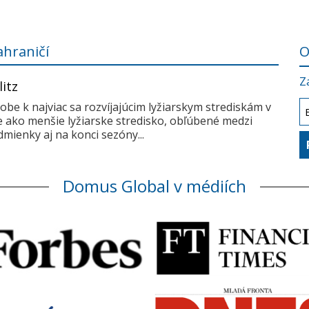
ahraničí
O
Z
litz
dobe k najviac sa rozvíjajúcim lyžiarskym strediskám v
me ako menšie lyžiarske stredisko, obľúbené medzi
mienky aj na konci sezóny...
Domus Global v médiích