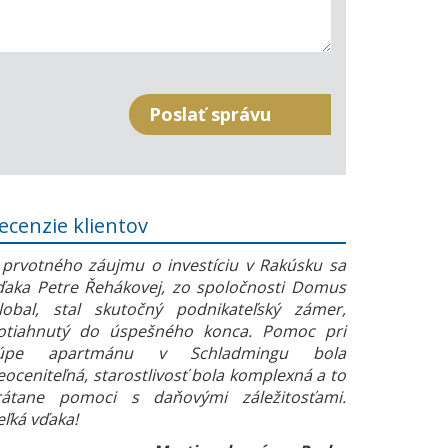
ecenzie klientov
 prvotného záujmu o investíciu v Rakúsku sa
ďaka Petre Řehákovej, zo spoločnosti Domus
lobal, stal skutočný podnikateľský zámer,
otiahnutý do úspešného konca. Pomoc pri
úpe apartmánu v Schladmingu bola
eoceniteľná, starostlivosť bola komplexná a to
rátane pomoci s daňovými záležitosťami.
eľká vďaka!