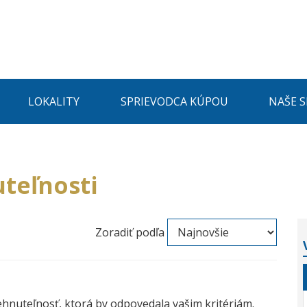
LOKALITY
SPRIEVODCA KÚPOU
NAŠE 
teľnosti
Zoradiť podľa
ehnuteľnosť, ktorá by odpovedala vašim kritériám.