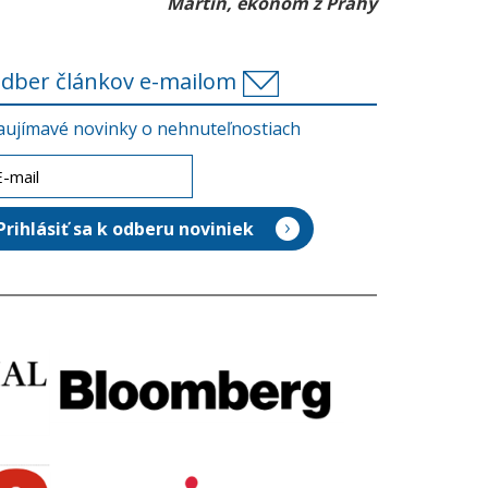
Martin, ekonóm z Prahy
dber článkov e-mailom
aujímavé novinky o nehnuteľnostiach