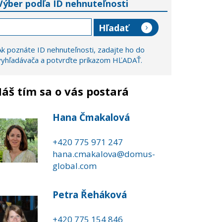
Výber podľa ID nehnuteľnosti
Ak poznáte ID nehnuteľnosti, zadajte ho do
vyhľadávača a potvrďte príkazom HĽADAŤ.
áš tím sa o vás postará
Hana Čmakalová
+420 775 971 247
hana.cmakalova@domus-
global.com
Petra Řeháková
+420 775 154 846