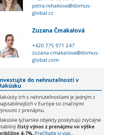
petra.rehakova@domus-
global.cz
Zuzana Čmakalová
+420 775 971 247
zuzana.cmakalova@domus-
global.com
Investujte do nehnuteľností v
Rakúsku
Rakúsky trh s nehnuteľnosťami je jedným z
najstabilnejších v Európe so značnými
výnosmi z prenájmu.
Rakúske lyžiarske objekty poskytujú zvyčajne
stabilný
čistý výnos z prenájmu vo výške
približne 4-7%.
Prečítajte si viac...