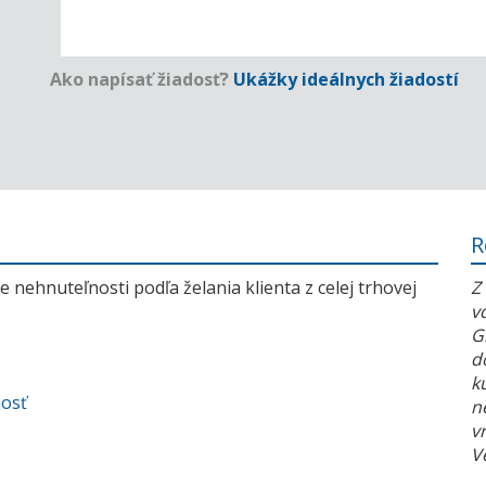
Ako napísať žiadosť?
Ukážky ideálnych žiadostí
R
 nehnuteľnosti podľa želania klienta z celej trhovej
Z
v
G
d
k
nosť
n
v
V