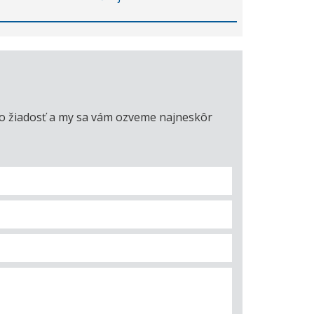
úto žiadosť a my sa vám ozveme najneskôr