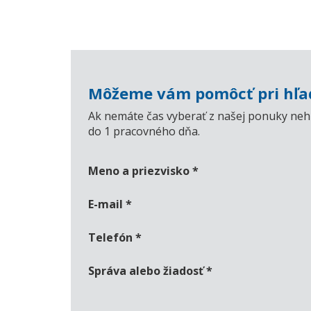
Môžeme vám pomôcť pri hľad
Ak nemáte čas vyberať z našej ponuky nehn
do 1 pracovného dňa.
Meno a priezvisko
*
E-mail
*
Telefón
*
Správa alebo žiadosť
*