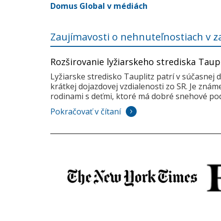
Domus Global v médiách
Zaujímavosti o nehnuteľnostiach v z
Rozširovanie lyžiarskeho strediska Taup
Lyžiarske stredisko Tauplitz patrí v súčasnej 
krátkej dojazdovej vzdialenosti zo SR. Je zná
rodinami s deťmi, ktoré má dobré snehové pod
Pokračovať v čítaní