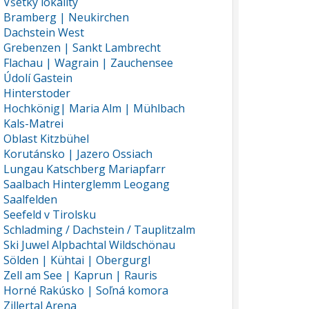
Všetky lokality
Bramberg | Neukirchen
Dachstein West
Grebenzen | Sankt Lambrecht
Flachau | Wagrain | Zauchensee
Údolí Gastein
Hinterstoder
Hochkönig| Maria Alm | Mühlbach
Kals-Matrei
Oblast Kitzbühel
Korutánsko | Jazero Ossiach
Lungau Katschberg Mariapfarr
Saalbach Hinterglemm Leogang
Saalfelden
Seefeld v Tirolsku
Schladming / Dachstein / Tauplitzalm
Ski Juwel Alpbachtal Wildschönau
Sölden | Kühtai | Obergurgl
Zell am See | Kaprun | Rauris
Horné Rakúsko | Soľná komora
Zillertal Arena