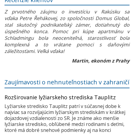
Z prvotného záujmu o investíciu v Rakúsku sa
vďaka Petre Řehákovej, zo spoločnosti Domus Global,
stal skutočný podnikateľský zámer, dotiahnutý do
úspešného konca. Pomoc pri kúpe apartmánu v
Schladmingu bola neoceniteľná, starostlivosť bola
komplexná a to vrátane pomoci s daňovými
záležitosťami. Veľká vďaka!
Martin, ekonóm z Prahy
Zaujímavosti o nehnuteľnostiach v zahraničí
Rozširovanie lyžiarskeho strediska Tauplitz
Lyžiarske stredisko Tauplitz patrí v súčasnej dobe k
najviac sa rozvíjajúcim lyžiarskym strediskám v krátkej
dojazdovej vzdialenosti zo SR. Je známe ako menšie
lyžiarske stredisko, obľúbené medzi rodinami s deťmi,
ktoré má dobré snehové podmienky aj na konci