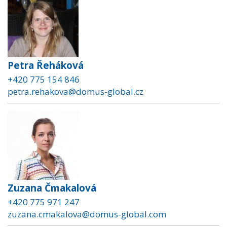
Petra Řeháková
+420 775 154 846
petra.rehakova@domus-global.cz
Zuzana Čmakalová
+420 775 971 247
zuzana.cmakalova@domus-global.com