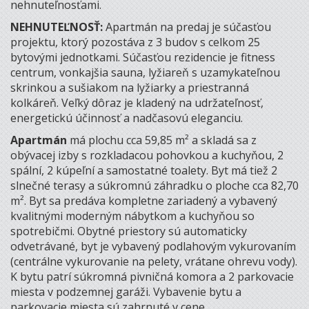
nehnuteľnosťami.
NEHNUTEĽNOSŤ:
Apartmán na predaj je súčasťou
projektu, ktorý pozostáva z 3 budov s celkom 25
bytovými jednotkami. Súčasťou rezidencie je fitness
centrum, vonkajšia sauna, lyžiareň s uzamykateľnou
skrinkou a sušiakom na lyžiarky a priestranná
kolkáreň. Veľký dôraz je kladený na udržateľnosť,
energetickú účinnosť a nadčasovú eleganciu.
Apartmán
má plochu cca 59,85 m² a skladá sa z
obývacej izby s rozkladacou pohovkou a kuchyňou, 2
spální, 2 kúpeľní a samostatné toalety. Byt má tiež 2
slnečné terasy a súkromnú záhradku o ploche cca 82,70
m². Byt sa predáva kompletne zariadený a vybavený
kvalitnými moderným nábytkom a kuchyňou so
spotrebičmi. Obytné priestory sú automaticky
odvetrávané, byt je vybavený podlahovým vykurovaním
(centrálne vykurovanie na pelety, vrátane ohrevu vody).
K bytu patrí súkromná pivničná komora a 2 parkovacie
miesta v podzemnej garáži. Vybavenie bytu a
parkovacie miesta sú zahrnuté v cene.