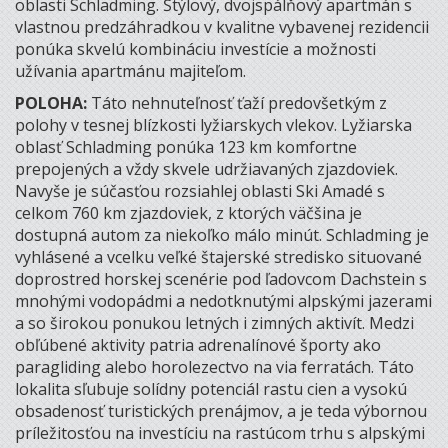
oblasti Schladming. Štýlový, dvojspálňový apartmán s
vlastnou predzáhradkou v kvalitne vybavenej rezidencii
ponúka skvelú kombináciu investície a možnosti
užívania apartmánu majiteľom.
POLOHA:
Táto nehnuteľnosť ťaží predovšetkým z
polohy v tesnej blízkosti lyžiarskych vlekov. Lyžiarska
oblasť Schladming ponúka 123 km komfortne
prepojených a vždy skvele udržiavaných zjazdoviek.
Navyše je súčasťou rozsiahlej oblasti Ski Amadé s
celkom 760 km zjazdoviek, z ktorých väčšina je
dostupná autom za niekoľko málo minút. Schladming je
vyhlásené a vcelku veľké štajerské stredisko situované
doprostred horskej scenérie pod ľadovcom Dachstein s
mnohými vodopádmi a nedotknutými alpskými jazerami
a so širokou ponukou letných i zimných aktivít. Medzi
obľúbené aktivity patria adrenalínové športy ako
paragliding alebo horolezectvo na via ferratách. Táto
lokalita sľubuje solídny potenciál rastu cien a vysokú
obsadenosť turistických prenájmov, a je teda výbornou
príležitosťou na investíciu na rastúcom trhu s alpskými