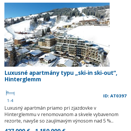
Luxusné apartmány typu „ski-in ski-out“,
Hinterglemm
ID: AT0397
1-4
Luxusný apartmán priamo pri zjazdovke v
Hinterglemmu v renomovanom a skvele vybavenom
rezorte, navyše so zaujímavým výnosom nad 5 %...
427 000 € - 1 150 000 €