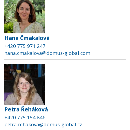
Hana Čmakalová
+420 775 971 247
hana.cmakalova@domus-global.com
Petra Řeháková
+420 775 154 846
petra.rehakova@domus-global.cz