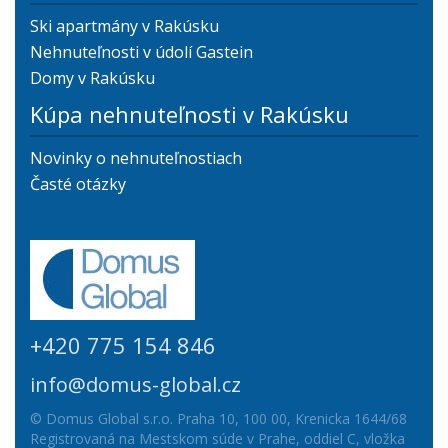
Ski apartmány v Rakúsku
Nehnuteľnosti v údolí Gastein
Domy v Rakúsku
Kúpa nehnuteľnosti v Rakúsku
Novinky o nehnuteľnostiach
Časté otázky
+420 775 154 846
info@domus-global.cz
© Domus Global s.r.o. Praha 10, 100 00, Krenicka 1644/68
Registrovaná na Mestskom súde v Prahe, oddiel C, vložka