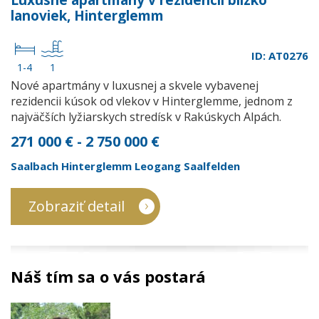
Luxusné apartmány v rezidencii blízko
lanoviek, Hinterglemm
ID: AT0276
1-4
1
Nové apartmány v luxusnej a skvele vybavenej
rezidencii kúsok od vlekov v Hinterglemme, jednom z
najväčších lyžiarskych stredísk v Rakúskych Alpách.
271 000 € - 2 750 000 €
Saalbach Hinterglemm Leogang Saalfelden
Zobraziť detail
Náš tím sa o vás postará