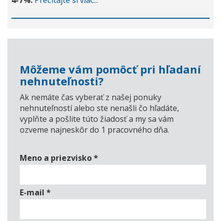
4-7%.
Prečítajte si viac...
Môžeme vám pomôcť pri hľadaní
nehnuteľnosti?
Ak nemáte čas vyberať z našej ponuky
nehnuteľností alebo ste nenašli čo hľadáte,
vyplňte a pošlite túto žiadosť a my sa vám
ozveme najneskôr do 1 pracovného dňa.
Meno a priezvisko
*
E-mail
*