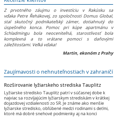
Z prvotného záujmu o investíciu v Rakúsku sa
vďaka Petre Řehákovej, zo spoločnosti Domus Global,
stal skutočný podnikateľský zámer, dotiahnutý do
úspešného konca. Pomoc pri kúpe apartmánu v
Schladmingu bola neoceniteľná, starostlivosť bola
komplexná a to vrátane pomoci s daňovými
záležitosťami. Veľká vďaka!
Martin, ekonóm z Prahy
Zaujímavosti o nehnuteľnostiach v zahraničí
Rozširovanie lyžiarskeho strediska Tauplitz
Lyžiarske stredisko Tauplitz patrí v súčasnej dobe k
najviac sa rozvíjajúcim lyžiarskym strediskám v krátkej
dojazdovej vzdialenosti zo SR. Je známe ako menšie
lyžiarske stredisko, obľúbené medzi rodinami s deťmi,
ktoré má dobré snehové podmienky aj na konci