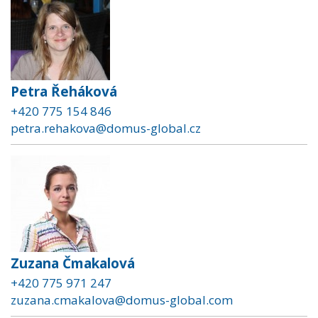
Petra Řeháková
+420 775 154 846
petra.rehakova@domus-global.cz
Zuzana Čmakalová
+420 775 971 247
zuzana.cmakalova@domus-global.com