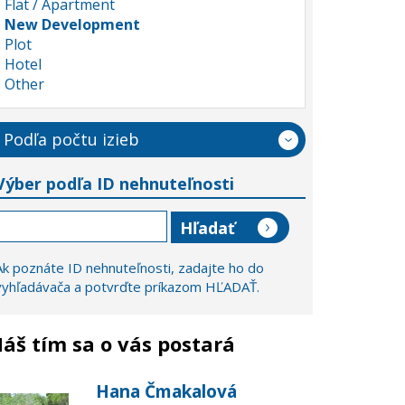
Flat / Apartment
New Development
Plot
Hotel
Other
Podľa počtu izieb
Výber podľa ID nehnuteľnosti
Ak poznáte ID nehnuteľnosti, zadajte ho do
vyhľadávača a potvrďte príkazom HĽADAŤ.
áš tím sa o vás postará
Hana Čmakalová