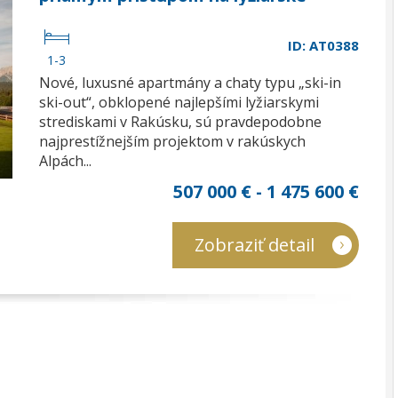
svahy, Fieberbrunn SkiCirkus
ID: AT0388
1-3
Nové, luxusné apartmány a chaty typu „ski-in
ski-out“, obklopené najlepšími lyžiarskymi
strediskami v Rakúsku, sú pravdepodobne
najprestížnejším projektom v rakúskych
Alpách...
507 000 € - 1 475 600 €
Zobraziť detail