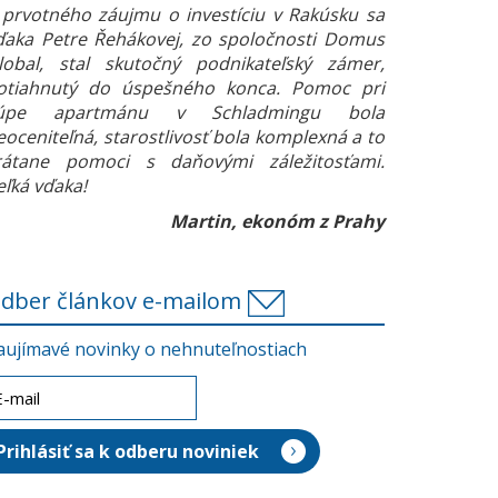
 prvotného záujmu o investíciu v Rakúsku sa
ďaka Petre Řehákovej, zo spoločnosti Domus
lobal, stal skutočný podnikateľský zámer,
otiahnutý do úspešného konca. Pomoc pri
úpe apartmánu v Schladmingu bola
eoceniteľná, starostlivosť bola komplexná a to
rátane pomoci s daňovými záležitosťami.
eľká vďaka!
Martin, ekonóm z Prahy
dber článkov e-mailom
aujímavé novinky o nehnuteľnostiach