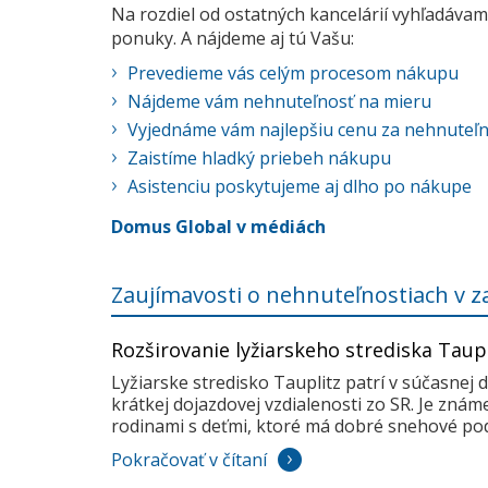
Na rozdiel od ostatných kancelárií vyhľadávame
ponuky. A nájdeme aj tú Vašu:
Prevedieme vás celým procesom nákupu
Nájdeme vám nehnuteľnosť na mieru
Vyjednáme vám najlepšiu cenu za nehnuteľ
Zaistíme hladký priebeh nákupu
Asistenciu poskytujeme aj dlho po nákupe
Domus Global v médiách
Zaujímavosti o nehnuteľnostiach v z
Rozširovanie lyžiarskeho strediska Taup
Lyžiarske stredisko Tauplitz patrí v súčasnej 
krátkej dojazdovej vzdialenosti zo SR. Je zná
rodinami s deťmi, ktoré má dobré snehové pod
Pokračovať v čítaní