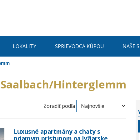
LOKALITY
SPRIEVODCA KÚPOU
NAŠE 
lemm
y Saalbach/Hinterglemm
Zoradiť podľa
Luxusné apartmány a chaty s
priamym prístupom na lyžiarske