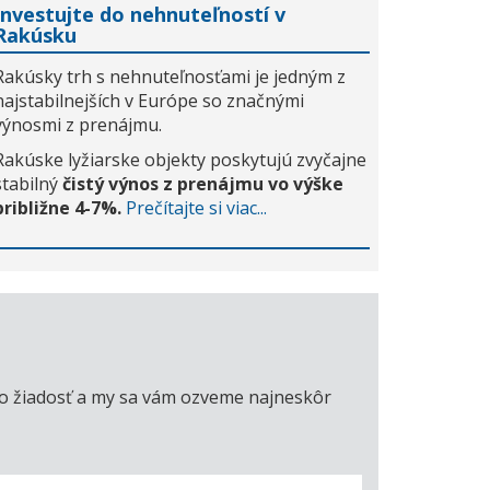
Investujte do nehnuteľností v
Rakúsku
Rakúsky trh s nehnuteľnosťami je jedným z
najstabilnejších v Európe so značnými
výnosmi z prenájmu.
Rakúske lyžiarske objekty poskytujú zvyčajne
stabilný
čistý výnos z prenájmu vo výške
približne 4-7%.
Prečítajte si viac...
úto žiadosť a my sa vám ozveme najneskôr