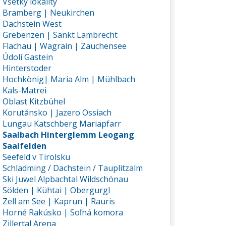
Všetky lokality
Bramberg | Neukirchen
Dachstein West
Grebenzen | Sankt Lambrecht
Flachau | Wagrain | Zauchensee
Údolí Gastein
Hinterstoder
Hochkönig| Maria Alm | Mühlbach
Kals-Matrei
Oblast Kitzbühel
Korutánsko | Jazero Ossiach
Lungau Katschberg Mariapfarr
Saalbach Hinterglemm Leogang
Saalfelden
Seefeld v Tirolsku
Schladming / Dachstein / Tauplitzalm
Ski Juwel Alpbachtal Wildschönau
Sölden | Kühtai | Obergurgl
Zell am See | Kaprun | Rauris
Horné Rakúsko | Soľná komora
Zillertal Arena