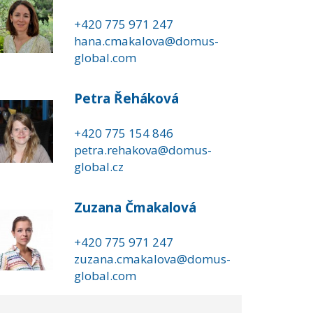
+420 775 971 247
hana.cmakalova@domus-
global.com
Petra Řeháková
+420 775 154 846
petra.rehakova@domus-
global.cz
Zuzana Čmakalová
+420 775 971 247
zuzana.cmakalova@domus-
global.com