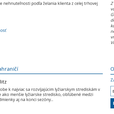
 nehnuteľnosti podľa želania klienta z celej trhovej
Z
v
G
d
k
nosť
n
v
V
ahraničí
O
Z
litz
dobe k najviac sa rozvíjajúcim lyžiarskym strediskám v
me ako menšie lyžiarske stredisko, obľúbené medzi
mienky aj na konci sezóny...