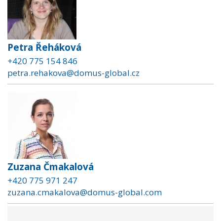
Petra Řeháková
+420 775 154 846
petra.rehakova@domus-global.cz
Zuzana Čmakalová
+420 775 971 247
zuzana.cmakalova@domus-global.com