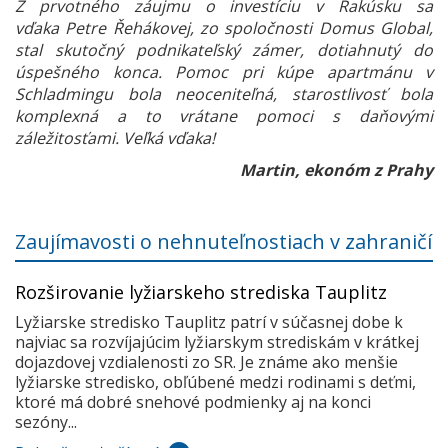
Z prvotného záujmu o investíciu v Rakúsku sa
vďaka Petre Řehákovej, zo spoločnosti Domus Global,
stal skutočný podnikateľský zámer, dotiahnutý do
úspešného konca. Pomoc pri kúpe apartmánu v
Schladmingu bola neoceniteľná, starostlivosť bola
komplexná a to vrátane pomoci s daňovými
záležitosťami. Veľká vďaka!
Martin, ekonóm z Prahy
Zaujímavosti o nehnuteľnostiach v zahraničí
Rozširovanie lyžiarskeho strediska Tauplitz
Lyžiarske stredisko Tauplitz patrí v súčasnej dobe k
najviac sa rozvíjajúcim lyžiarskym strediskám v krátkej
dojazdovej vzdialenosti zo SR. Je známe ako menšie
lyžiarske stredisko, obľúbené medzi rodinami s deťmi,
ktoré má dobré snehové podmienky aj na konci
sezóny...