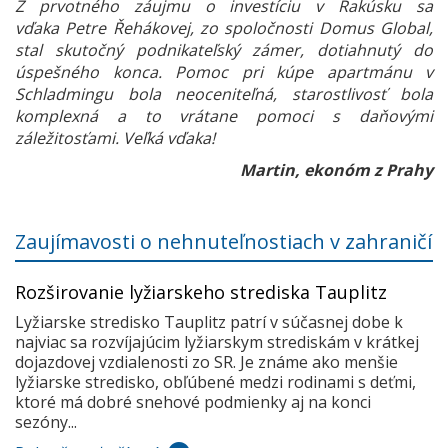
Z prvotného záujmu o investíciu v Rakúsku sa
vďaka Petre Řehákovej, zo spoločnosti Domus Global,
stal skutočný podnikateľský zámer, dotiahnutý do
úspešného konca. Pomoc pri kúpe apartmánu v
Schladmingu bola neoceniteľná, starostlivosť bola
komplexná a to vrátane pomoci s daňovými
záležitosťami. Veľká vďaka!
Martin, ekonóm z Prahy
Zaujímavosti o nehnuteľnostiach v zahraničí
Rozširovanie lyžiarskeho strediska Tauplitz
Lyžiarske stredisko Tauplitz patrí v súčasnej dobe k
najviac sa rozvíjajúcim lyžiarskym strediskám v krátkej
dojazdovej vzdialenosti zo SR. Je známe ako menšie
lyžiarske stredisko, obľúbené medzi rodinami s deťmi,
ktoré má dobré snehové podmienky aj na konci
sezóny...