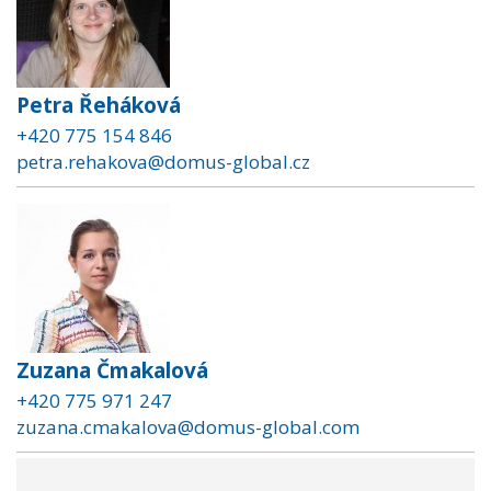
Petra Řeháková
+420 775 154 846
petra.rehakova@domus-global.cz
Zuzana Čmakalová
+420 775 971 247
zuzana.cmakalova@domus-global.com