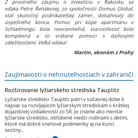
Z prvotného záujmu o investíciu v Rakúsku sa
vďaka Petre Řehákovej, zo spoločnosti Domus Global,
stal skutočný podnikateľský zámer, dotiahnutý do
úspešného konca. Pomoc pri kúpe apartmánu v
Schladmingu bola neoceniteľná, starostlivosť bola
komplexná a to vrátane pomoci s daňovými
záležitosťami. Veľká vďaka!
Martin, ekonóm z Prahy
Zaujímavosti o nehnuteľnostiach v zahraničí
Rozširovanie lyžiarskeho strediska Tauplitz
Lyžiarske stredisko Tauplitz patrí v súčasnej dobe k
najviac sa rozvíjajúcim lyžiarskym strediskám v krátkej
dojazdovej vzdialenosti zo SR. Je známe ako menšie
lyžiarske stredisko, obľúbené medzi rodinami s deťmi,
ktoré má dobré snehové podmienky aj na konci
sezóny...