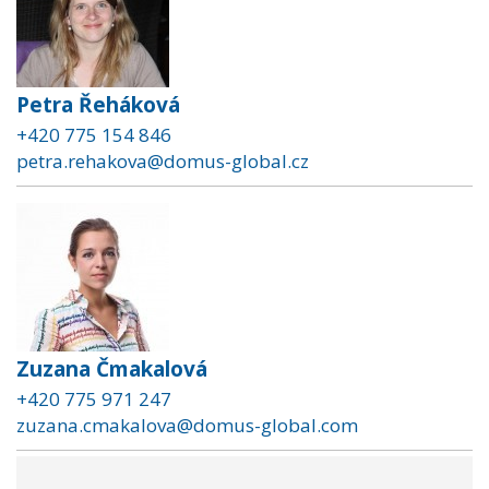
Petra Řeháková
+420 775 154 846
petra.rehakova@domus-global.cz
Zuzana Čmakalová
+420 775 971 247
zuzana.cmakalova@domus-global.com