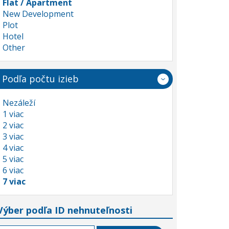
Flat / Apartment
New Development
Plot
Hotel
Other
Podľa počtu izieb
Nezáleží
1 viac
2 viac
3 viac
4 viac
5 viac
6 viac
7 viac
Výber podľa ID nehnuteľnosti