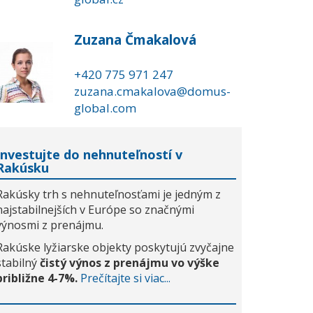
Zuzana Čmakalová
+420 775 971 247
zuzana.cmakalova@domus-
global.com
Investujte do nehnuteľností v
Rakúsku
Rakúsky trh s nehnuteľnosťami je jedným z
najstabilnejších v Európe so značnými
výnosmi z prenájmu.
Rakúske lyžiarske objekty poskytujú zvyčajne
stabilný
čistý výnos z prenájmu vo výške
približne 4-7%.
Prečítajte si viac...