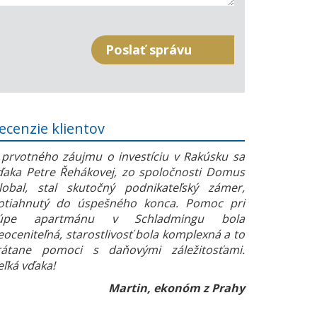
ecenzie klientov
 prvotného záujmu o investíciu v Rakúsku sa
ďaka Petre Řehákovej, zo spoločnosti Domus
lobal, stal skutočný podnikateľský zámer,
otiahnutý do úspešného konca. Pomoc pri
úpe apartmánu v Schladmingu bola
eoceniteľná, starostlivosť bola komplexná a to
rátane pomoci s daňovými záležitosťami.
eľká vďaka!
Martin, ekonóm z Prahy