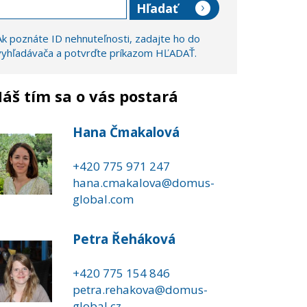
Ak poznáte ID nehnuteľnosti, zadajte ho do
vyhľadávača a potvrďte príkazom HĽADAŤ.
áš tím sa o vás postará
Hana Čmakalová
+420 775 971 247
hana.cmakalova@domus-
global.com
Petra Řeháková
+420 775 154 846
petra.rehakova@domus-
global.cz