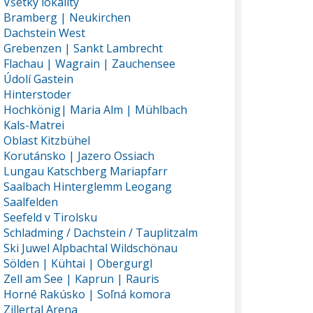
Všetky lokality
Bramberg | Neukirchen
Dachstein West
Grebenzen | Sankt Lambrecht
Flachau | Wagrain | Zauchensee
Údolí Gastein
Hinterstoder
Hochkönig| Maria Alm | Mühlbach
Kals-Matrei
Oblast Kitzbühel
Korutánsko | Jazero Ossiach
Lungau Katschberg Mariapfarr
Saalbach Hinterglemm Leogang
Saalfelden
Seefeld v Tirolsku
Schladming / Dachstein / Tauplitzalm
Ski Juwel Alpbachtal Wildschönau
Sölden | Kühtai | Obergurgl
Zell am See | Kaprun | Rauris
Horné Rakúsko | Soľná komora
Zillertal Arena