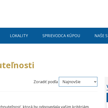
LOKALITY
SPRIEVODCA KÚPOU
NAŠE 
teľnosti
Zoradiť podľa
ehnuteľnosť, ktorá by odpovedala vašim kritériám.