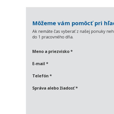
Môžeme vám pomôcť pri hľad
Ak nemáte čas vyberať z našej ponuky nehn
do 1 pracovného dňa.
Meno a priezvisko
*
E-mail
*
Telefón
*
Správa alebo žiadosť
*