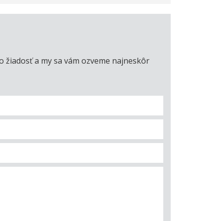
úto žiadosť a my sa vám ozveme najneskôr