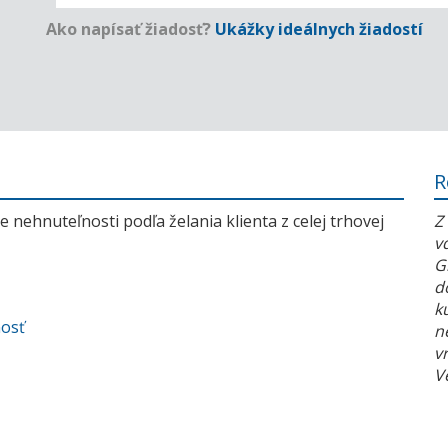
Ako napísať žiadosť?
Ukážky ideálnych žiadostí
R
 nehnuteľnosti podľa želania klienta z celej trhovej
Z
v
G
d
k
nosť
n
v
V