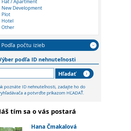
Flat / Apartment
New Development
Plot
Hotel
Other
Podľa počtu izieb
Výber podľa ID nehnuteľnosti
Ak poznáte ID nehnuteľnosti, zadajte ho do
vyhľadávača a potvrďte príkazom HĽADAŤ.
áš tím sa o vás postará
Hana Čmakalová