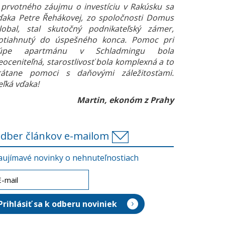
 prvotného záujmu o investíciu v Rakúsku sa
ďaka Petre Řehákovej, zo spoločnosti Domus
lobal, stal skutočný podnikateľský zámer,
otiahnutý do úspešného konca. Pomoc pri
úpe apartmánu v Schladmingu bola
eoceniteľná, starostlivosť bola komplexná a to
rátane pomoci s daňovými záležitosťami.
eľká vďaka!
Martin, ekonóm z Prahy
dber článkov e-mailom
aujímavé novinky o nehnuteľnostiach