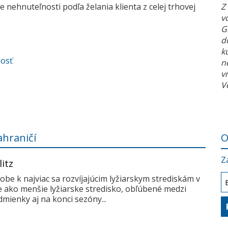
 nehnuteľnosti podľa želania klienta z celej trhovej
Z
v
G
d
k
nosť
n
v
V
ahraničí
O
Z
litz
dobe k najviac sa rozvíjajúcim lyžiarskym strediskám v
me ako menšie lyžiarske stredisko, obľúbené medzi
mienky aj na konci sezóny...