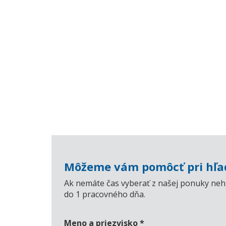
Môžeme vám pomôcť pri hľad
Ak nemáte čas vyberať z našej ponuky nehn
do 1 pracovného dňa.
Meno a priezvisko
*