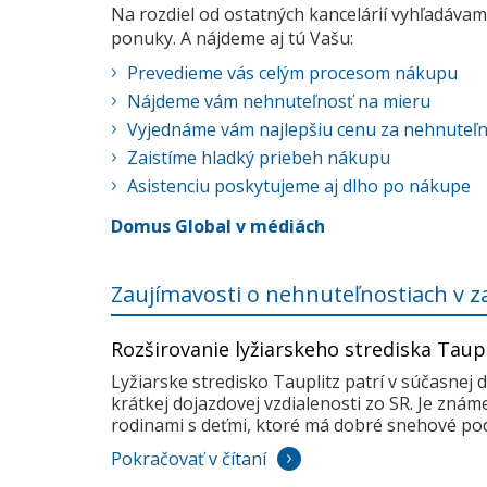
Na rozdiel od ostatných kancelárií vyhľadávame
ponuky. A nájdeme aj tú Vašu:
Prevedieme vás celým procesom nákupu
Nájdeme vám nehnuteľnosť na mieru
Vyjednáme vám najlepšiu cenu za nehnuteľ
Zaistíme hladký priebeh nákupu
Asistenciu poskytujeme aj dlho po nákupe
Domus Global v médiách
Zaujímavosti o nehnuteľnostiach v z
Rozširovanie lyžiarskeho strediska Taup
Lyžiarske stredisko Tauplitz patrí v súčasnej 
krátkej dojazdovej vzdialenosti zo SR. Je zná
rodinami s deťmi, ktoré má dobré snehové pod
Pokračovať v čítaní