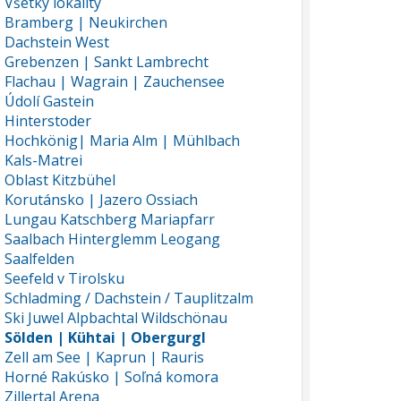
Všetky lokality
Bramberg | Neukirchen
Dachstein West
Grebenzen | Sankt Lambrecht
Flachau | Wagrain | Zauchensee
Údolí Gastein
Hinterstoder
Hochkönig| Maria Alm | Mühlbach
Kals-Matrei
Oblast Kitzbühel
Korutánsko | Jazero Ossiach
Lungau Katschberg Mariapfarr
Saalbach Hinterglemm Leogang
Saalfelden
Seefeld v Tirolsku
Schladming / Dachstein / Tauplitzalm
Ski Juwel Alpbachtal Wildschönau
Sölden | Kühtai | Obergurgl
Zell am See | Kaprun | Rauris
Horné Rakúsko | Soľná komora
Zillertal Arena