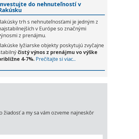
Investujte do nehnuteľností v
Rakúsku
Rakúsky trh s nehnuteľnosťami je jedným z
najstabilnejších v Európe so značnými
výnosmi z prenájmu.
Rakúske lyžiarske objekty poskytujú zvyčajne
stabilný
čistý výnos z prenájmu vo výške
približne 4-7%.
Prečítajte si viac...
úto žiadosť a my sa vám ozveme najneskôr