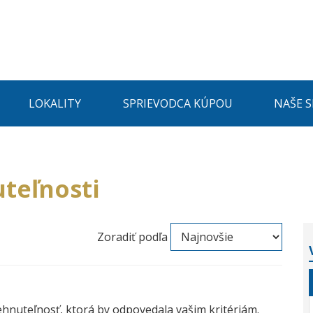
LOKALITY
SPRIEVODCA KÚPOU
NAŠE 
teľnosti
Zoradiť podľa
ehnuteľnosť, ktorá by odpovedala vašim kritériám.