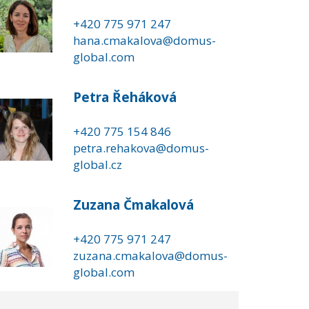
+420 775 971 247
hana.cmakalova@domus-
global.com
Petra Řeháková
+420 775 154 846
petra.rehakova@domus-
global.cz
Zuzana Čmakalová
+420 775 971 247
zuzana.cmakalova@domus-
global.com