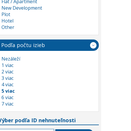
Flat / Apartment
New Development
Plot
Hotel
Other
Podľa počtu izieb
Nezáleží
1 viac
2 viac
3 viac
4 viac
5 viac
6 viac
7 viac
Výber podľa ID nehnuteľnosti