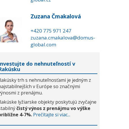
Zuzana Čmakalová
+420 775 971 247
zuzana.cmakalova@domus-
global.com
Investujte do nehnuteľností v
Rakúsku
Rakúsky trh s nehnuteľnosťami je jedným z
najstabilnejších v Európe so značnými
výnosmi z prenájmu.
Rakúske lyžiarske objekty poskytujú zvyčajne
stabilný
čistý výnos z prenájmu vo výške
približne 4-7%.
Prečítajte si viac...