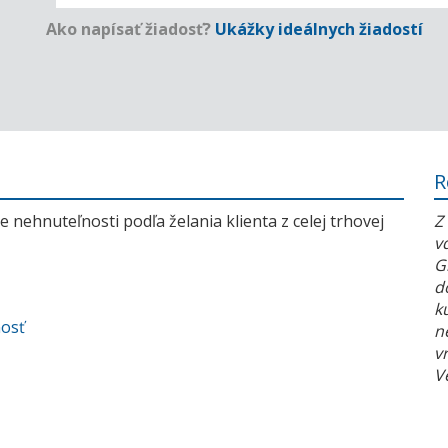
Ako napísať žiadosť?
Ukážky ideálnych žiadostí
R
 nehnuteľnosti podľa želania klienta z celej trhovej
Z
v
G
d
k
nosť
n
v
V