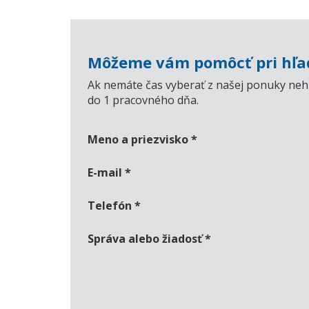
Môžeme vám pomôcť pri hľad
Ak nemáte čas vyberať z našej ponuky nehn
do 1 pracovného dňa.
Meno a priezvisko
*
E-mail
*
Telefón
*
Správa alebo žiadosť
*