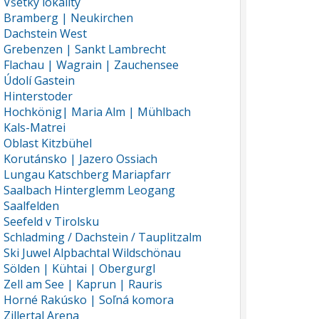
Všetky lokality
Bramberg | Neukirchen
Dachstein West
Grebenzen | Sankt Lambrecht
Flachau | Wagrain | Zauchensee
Údolí Gastein
Hinterstoder
Hochkönig| Maria Alm | Mühlbach
Kals-Matrei
Oblast Kitzbühel
Korutánsko | Jazero Ossiach
Lungau Katschberg Mariapfarr
Saalbach Hinterglemm Leogang
Saalfelden
Seefeld v Tirolsku
Schladming / Dachstein / Tauplitzalm
Ski Juwel Alpbachtal Wildschönau
Sölden | Kühtai | Obergurgl
Zell am See | Kaprun | Rauris
Horné Rakúsko | Soľná komora
Zillertal Arena