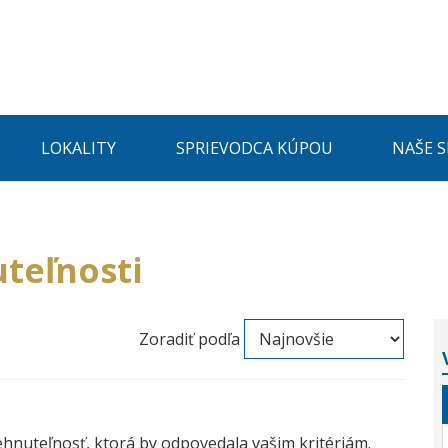
LOKALITY
SPRIEVODCA KÚPOU
NAŠE 
teľnosti
Zoradiť podľa
ehnuteľnosť, ktorá by odpovedala vašim kritériám.