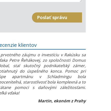
ecenzie klientov
 prvotného záujmu o investíciu v Rakúsku sa
ďaka Petre Řehákovej, zo spoločnosti Domus
lobal, stal skutočný podnikateľský zámer,
otiahnutý do úspešného konca. Pomoc pri
úpe apartmánu v Schladmingu bola
eoceniteľná, starostlivosť bola komplexná a to
rátane pomoci s daňovými záležitosťami.
eľká vďaka!
Martin, ekonóm z Prahy