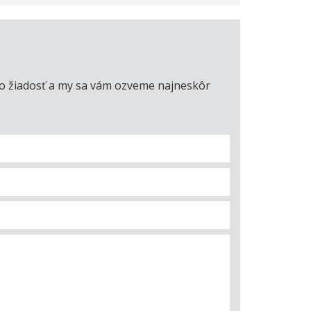
úto žiadosť a my sa vám ozveme najneskôr