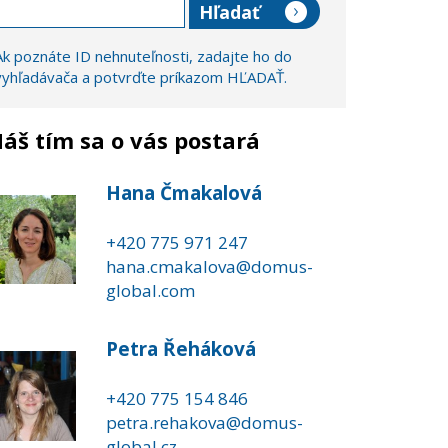
Ak poznáte ID nehnuteľnosti, zadajte ho do
vyhľadávača a potvrďte príkazom HĽADAŤ.
áš tím sa o vás postará
Hana Čmakalová
+420 775 971 247
hana.cmakalova@domus-
global.com
Petra Řeháková
+420 775 154 846
petra.rehakova@domus-
global.cz