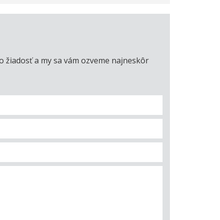
úto žiadosť a my sa vám ozveme najneskôr