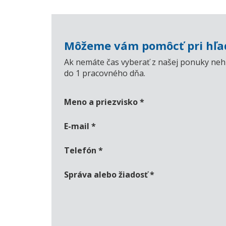
Môžeme vám pomôcť pri hľad
Ak nemáte čas vyberať z našej ponuky nehn
do 1 pracovného dňa.
Meno a priezvisko
*
E-mail
*
Telefón
*
Správa alebo žiadosť
*