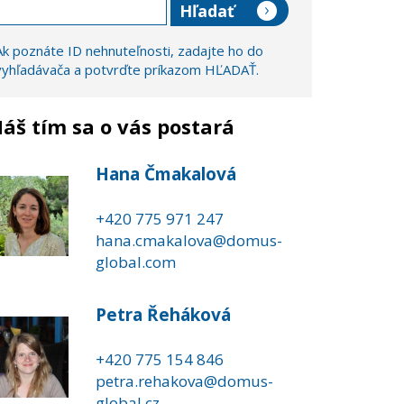
Ak poznáte ID nehnuteľnosti, zadajte ho do
vyhľadávača a potvrďte príkazom HĽADAŤ.
áš tím sa o vás postará
Hana Čmakalová
+420 775 971 247
hana.cmakalova@domus-
global.com
Petra Řeháková
+420 775 154 846
petra.rehakova@domus-
global.cz