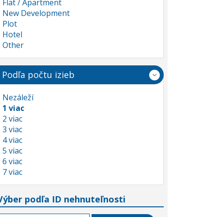
Flat / Apartment
New Development
Plot
Hotel
Other
Podľa počtu izieb
Nezáleží
1 viac
2 viac
3 viac
4 viac
5 viac
6 viac
7 viac
Výber podľa ID nehnuteľnosti