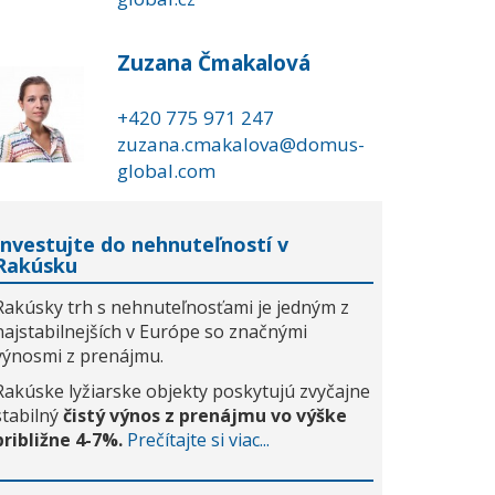
Zuzana Čmakalová
+420 775 971 247
zuzana.cmakalova@domus-
global.com
Investujte do nehnuteľností v
Rakúsku
Rakúsky trh s nehnuteľnosťami je jedným z
najstabilnejších v Európe so značnými
výnosmi z prenájmu.
Rakúske lyžiarske objekty poskytujú zvyčajne
stabilný
čistý výnos z prenájmu vo výške
približne 4-7%.
Prečítajte si viac...