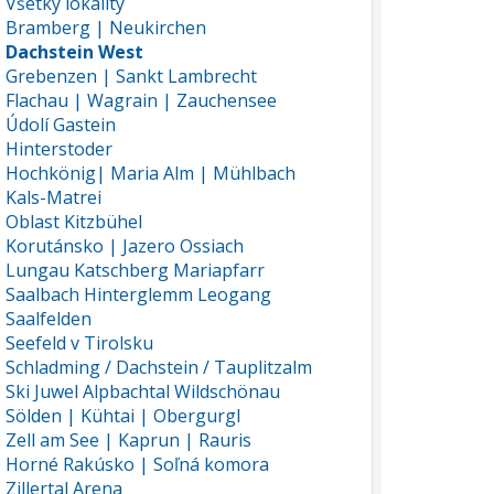
Všetky lokality
Bramberg | Neukirchen
Dachstein West
Grebenzen | Sankt Lambrecht
Flachau | Wagrain | Zauchensee
Údolí Gastein
Hinterstoder
Hochkönig| Maria Alm | Mühlbach
Kals-Matrei
Oblast Kitzbühel
Korutánsko | Jazero Ossiach
Lungau Katschberg Mariapfarr
Saalbach Hinterglemm Leogang
Saalfelden
Seefeld v Tirolsku
Schladming / Dachstein / Tauplitzalm
Ski Juwel Alpbachtal Wildschönau
Sölden | Kühtai | Obergurgl
Zell am See | Kaprun | Rauris
Horné Rakúsko | Soľná komora
Zillertal Arena