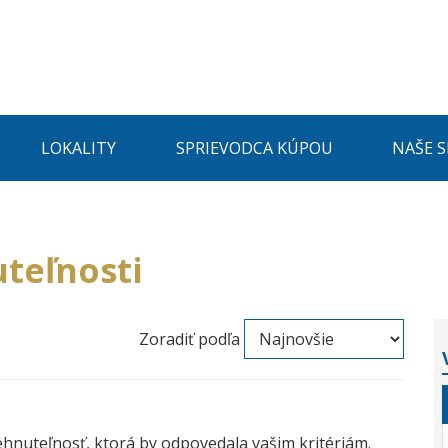
LOKALITY
SPRIEVODCA KÚPOU
NAŠE 
teľnosti
Zoradiť podľa
ehnuteľnosť, ktorá by odpovedala vašim kritériám.