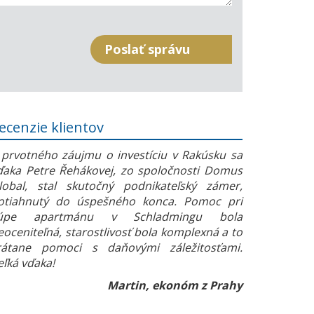
ecenzie klientov
 prvotného záujmu o investíciu v Rakúsku sa
ďaka Petre Řehákovej, zo spoločnosti Domus
lobal, stal skutočný podnikateľský zámer,
otiahnutý do úspešného konca. Pomoc pri
úpe apartmánu v Schladmingu bola
eoceniteľná, starostlivosť bola komplexná a to
rátane pomoci s daňovými záležitosťami.
eľká vďaka!
Martin, ekonóm z Prahy