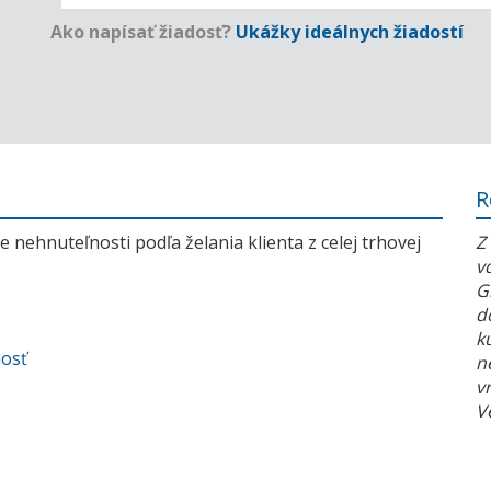
Ako napísať žiadosť?
Ukážky ideálnych žiadostí
R
 nehnuteľnosti podľa želania klienta z celej trhovej
Z
v
G
d
k
nosť
n
v
V