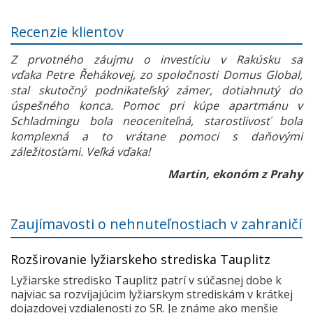
Recenzie klientov
Z prvotného záujmu o investíciu v Rakúsku sa
vďaka Petre Řehákovej, zo spoločnosti Domus Global,
stal skutočný podnikateľský zámer, dotiahnutý do
úspešného konca. Pomoc pri kúpe apartmánu v
Schladmingu bola neoceniteľná, starostlivosť bola
komplexná a to vrátane pomoci s daňovými
záležitosťami. Veľká vďaka!
Martin, ekonóm z Prahy
Zaujímavosti o nehnuteľnostiach v zahraničí
Rozširovanie lyžiarskeho strediska Tauplitz
Lyžiarske stredisko Tauplitz patrí v súčasnej dobe k
najviac sa rozvíjajúcim lyžiarskym strediskám v krátkej
dojazdovej vzdialenosti zo SR. Je známe ako menšie