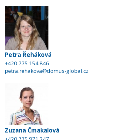
Petra Řeháková
+420 775 154 846
petra.rehakova@domus-global.cz
Zuzana Čmakalová
+420 775 971 247