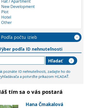
Flat / Apartment
New Development
Plot
Hotel
Other
Podľa počtu izieb
Výber podľa ID nehnuteľnosti
Ak poznáte ID nehnuteľnosti, zadajte ho do
vyhľadávača a potvrďte príkazom HĽADAŤ.
áš tím sa o vás postará
Hana Čmakalová