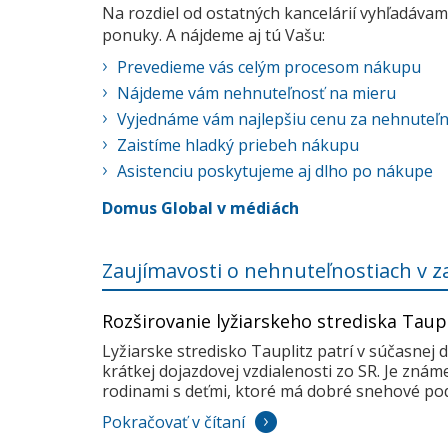
Na rozdiel od ostatných kancelárií vyhľadávame
ponuky. A nájdeme aj tú Vašu:
Prevedieme vás celým procesom nákupu
Nájdeme vám nehnuteľnosť na mieru
Vyjednáme vám najlepšiu cenu za nehnuteľ
Zaistíme hladký priebeh nákupu
Asistenciu poskytujeme aj dlho po nákupe
Domus Global v médiách
Zaujímavosti o nehnuteľnostiach v z
Rozširovanie lyžiarskeho strediska Taup
Lyžiarske stredisko Tauplitz patrí v súčasnej 
krátkej dojazdovej vzdialenosti zo SR. Je zná
rodinami s deťmi, ktoré má dobré snehové pod
Pokračovať v čítaní