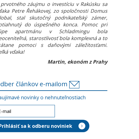
 prvotného záujmu o investíciu v Rakúsku sa
ďaka Petre Řehákovej, zo spoločnosti Domus
lobal, stal skutočný podnikateľský zámer,
otiahnutý do úspešného konca. Pomoc pri
úpe apartmánu v Schladmingu bola
eoceniteľná, starostlivosť bola komplexná a to
rátane pomoci s daňovými záležitosťami.
eľká vďaka!
Martin, ekonóm z Prahy
dber článkov e-mailom
aujímavé novinky o nehnuteľnostiach