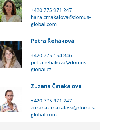
+420 775 971 247
hana.cmakalova@domus-
global.com
Petra Řeháková
+420 775 154 846
petra.rehakova@domus-
global.cz
Zuzana Čmakalová
+420 775 971 247
zuzana.cmakalova@domus-
global.com