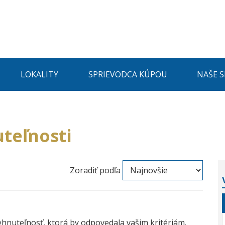
LOKALITY
SPRIEVODCA KÚPOU
NAŠE 
teľnosti
Zoradiť podľa
ehnuteľnosť, ktorá by odpovedala vašim kritériám.