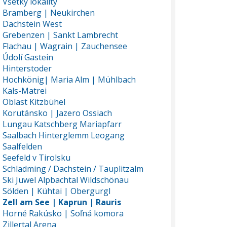
Všetky lokality
Bramberg | Neukirchen
Dachstein West
Grebenzen | Sankt Lambrecht
Flachau | Wagrain | Zauchensee
Údolí Gastein
Hinterstoder
Hochkönig| Maria Alm | Mühlbach
Kals-Matrei
Oblast Kitzbühel
Korutánsko | Jazero Ossiach
Lungau Katschberg Mariapfarr
Saalbach Hinterglemm Leogang
Saalfelden
Seefeld v Tirolsku
Schladming / Dachstein / Tauplitzalm
Ski Juwel Alpbachtal Wildschönau
Sölden | Kühtai | Obergurgl
Zell am See | Kaprun | Rauris
Horné Rakúsko | Soľná komora
Zillertal Arena