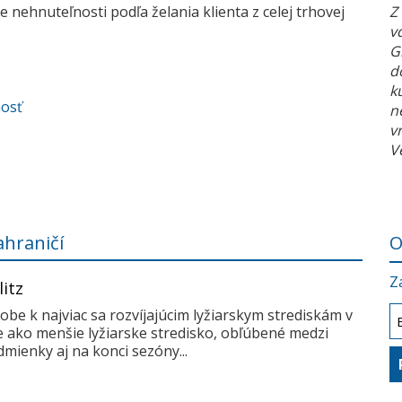
 nehnuteľnosti podľa želania klienta z celej trhovej
Z
v
G
d
k
nosť
n
v
V
ahraničí
O
Z
litz
dobe k najviac sa rozvíjajúcim lyžiarskym strediskám v
me ako menšie lyžiarske stredisko, obľúbené medzi
mienky aj na konci sezóny...