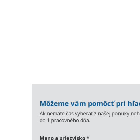
Môžeme vám pomôcť pri hľad
Ak nemáte čas vyberať z našej ponuky nehn
do 1 pracovného dňa.
Meno a priezvisko
*