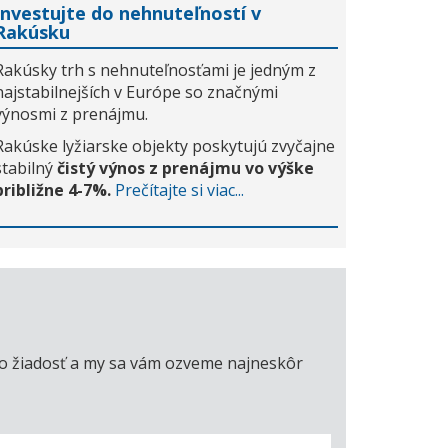
Investujte do nehnuteľností v
Rakúsku
Rakúsky trh s nehnuteľnosťami je jedným z
najstabilnejších v Európe so značnými
výnosmi z prenájmu.
Rakúske lyžiarske objekty poskytujú zvyčajne
stabilný
čistý výnos z prenájmu vo výške
približne 4-7%.
Prečítajte si viac...
úto žiadosť a my sa vám ozveme najneskôr