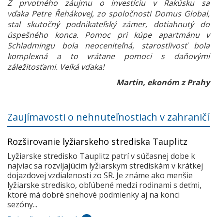
Z prvotného záujmu o investíciu v Rakúsku sa
vďaka Petre Řehákovej, zo spoločnosti Domus Global,
stal skutočný podnikateľský zámer, dotiahnutý do
úspešného konca. Pomoc pri kúpe apartmánu v
Schladmingu bola neoceniteľná, starostlivosť bola
komplexná a to vrátane pomoci s daňovými
záležitosťami. Veľká vďaka!
Martin, ekonóm z Prahy
Zaujímavosti o nehnuteľnostiach v zahraničí
Rozširovanie lyžiarskeho strediska Tauplitz
Lyžiarske stredisko Tauplitz patrí v súčasnej dobe k
najviac sa rozvíjajúcim lyžiarskym strediskám v krátkej
dojazdovej vzdialenosti zo SR. Je známe ako menšie
lyžiarske stredisko, obľúbené medzi rodinami s deťmi,
ktoré má dobré snehové podmienky aj na konci
sezóny...