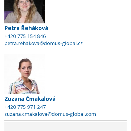
Petra Řeháková
+420 775 154 846
petra.rehakova@domus-global.cz
Zuzana Čmakalová
+420 775 971 247
zuzana.cmakalova@domus-global.com