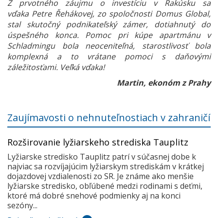
Z prvotného záujmu o investíciu v Rakúsku sa
vďaka Petre Řehákovej, zo spoločnosti Domus Global,
stal skutočný podnikateľský zámer, dotiahnutý do
úspešného konca. Pomoc pri kúpe apartmánu v
Schladmingu bola neoceniteľná, starostlivosť bola
komplexná a to vrátane pomoci s daňovými
záležitosťami. Veľká vďaka!
Martin, ekonóm z Prahy
Zaujímavosti o nehnuteľnostiach v zahraničí
Rozširovanie lyžiarskeho strediska Tauplitz
Lyžiarske stredisko Tauplitz patrí v súčasnej dobe k
najviac sa rozvíjajúcim lyžiarskym strediskám v krátkej
dojazdovej vzdialenosti zo SR. Je známe ako menšie
lyžiarske stredisko, obľúbené medzi rodinami s deťmi,
ktoré má dobré snehové podmienky aj na konci
sezóny...