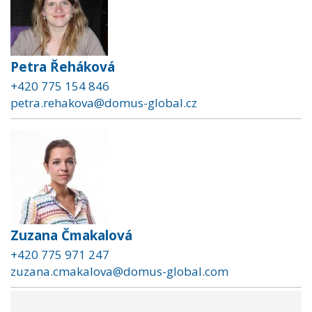
Petra Řeháková
+420 775 154 846
petra.rehakova@domus-global.cz
Zuzana Čmakalová
+420 775 971 247
zuzana.cmakalova@domus-global.com