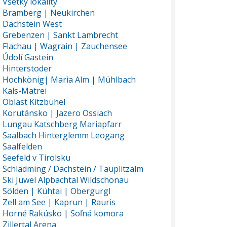
Všetky lokality
Bramberg | Neukirchen
Dachstein West
Grebenzen | Sankt Lambrecht
Flachau | Wagrain | Zauchensee
Údolí Gastein
Hinterstoder
Hochkönig| Maria Alm | Mühlbach
Kals-Matrei
Oblast Kitzbühel
Korutánsko | Jazero Ossiach
Lungau Katschberg Mariapfarr
Saalbach Hinterglemm Leogang
Saalfelden
Seefeld v Tirolsku
Schladming / Dachstein / Tauplitzalm
Ski Juwel Alpbachtal Wildschönau
Sölden | Kühtai | Obergurgl
Zell am See | Kaprun | Rauris
Horné Rakúsko | Soľná komora
Zillertal Arena