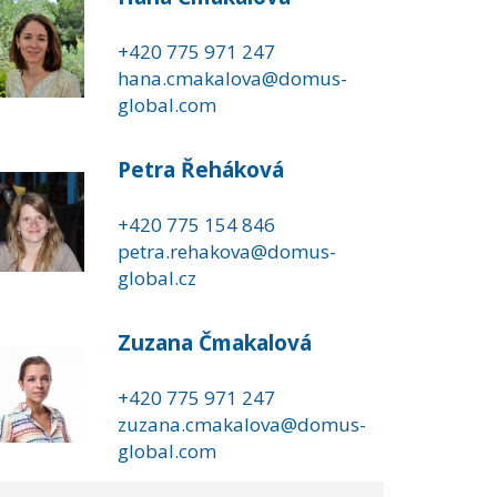
+420 775 971 247
hana.cmakalova@domus-
global.com
Petra Řeháková
+420 775 154 846
petra.rehakova@domus-
global.cz
Zuzana Čmakalová
+420 775 971 247
zuzana.cmakalova@domus-
global.com