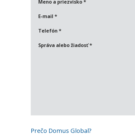
Meno a priezvisko
*
E-mail
*
Telefón
*
Správa alebo žiadosť
*
Prečo Domus Global?