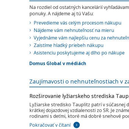
Na rozdiel od ostatných kancelárií vyhľadávame
ponuky. A nájdeme aj tú Vašu:
Prevedieme vás celým procesom nákupu
Nájdeme vám nehnuteľnosť na mieru
Vyjednáme vám najlepšiu cenu za nehnuteľ
Zaistíme hladký priebeh nákupu
Asistenciu poskytujeme aj dlho po nákupe
Domus Global v médiách
Zaujímavosti o nehnuteľnostiach v z
Rozširovanie lyžiarskeho strediska Taup
Lyžiarske stredisko Tauplitz patrí v súčasnej 
krátkej dojazdovej vzdialenosti zo SR. Je zná
rodinami s deťmi, ktoré má dobré snehové pod
Pokračovať v čítaní