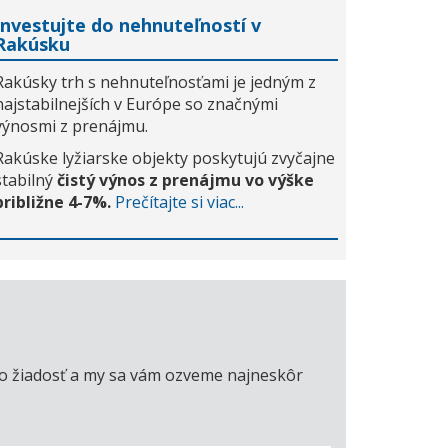
Investujte do nehnuteľností v
Rakúsku
Rakúsky trh s nehnuteľnosťami je jedným z
najstabilnejších v Európe so značnými
výnosmi z prenájmu.
Rakúske lyžiarske objekty poskytujú zvyčajne
stabilný
čistý výnos z prenájmu vo výške
približne 4-7%.
Prečítajte si viac...
úto žiadosť a my sa vám ozveme najneskôr