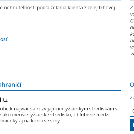
 nehnuteľnosti podľa želania klienta z celej trhovej
Z
v
G
d
k
nosť
n
v
V
ahraničí
O
Z
litz
dobe k najviac sa rozvíjajúcim lyžiarskym strediskám v
me ako menšie lyžiarske stredisko, obľúbené medzi
mienky aj na konci sezóny...