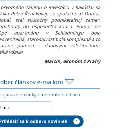
 prvotného záujmu o investíciu v Rakúsku sa
ďaka Petre Řehákovej, zo spoločnosti Domus
lobal, stal skutočný podnikateľský zámer,
otiahnutý do úspešného konca. Pomoc pri
úpe apartmánu v Schladmingu bola
eoceniteľná, starostlivosť bola komplexná a to
rátane pomoci s daňovými záležitosťami.
eľká vďaka!
Martin, ekonóm z Prahy
dber článkov e-mailom
aujímavé novinky o nehnuteľnostiach