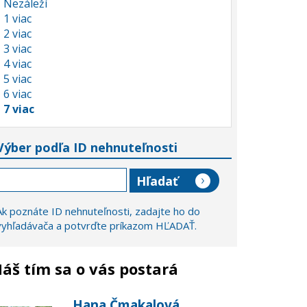
Nezáleží
1 viac
2 viac
3 viac
4 viac
5 viac
6 viac
7 viac
Výber podľa ID nehnuteľnosti
Ak poznáte ID nehnuteľnosti, zadajte ho do
vyhľadávača a potvrďte príkazom HĽADAŤ.
áš tím sa o vás postará
Hana Čmakalová