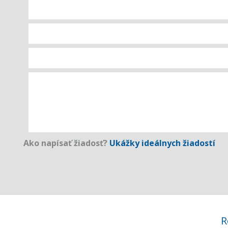
Ako napísať žiadosť?
Ukážky ideálnych žiadostí
R