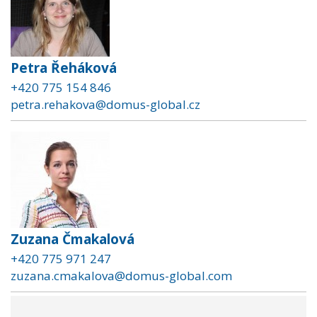
Petra Řeháková
+420 775 154 846
petra.rehakova@domus-global.cz
Zuzana Čmakalová
+420 775 971 247
zuzana.cmakalova@domus-global.com