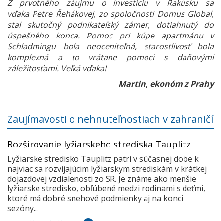
Z prvotného záujmu o investíciu v Rakúsku sa
vďaka Petre Řehákovej, zo spoločnosti Domus Global,
stal skutočný podnikateľský zámer, dotiahnutý do
úspešného konca. Pomoc pri kúpe apartmánu v
Schladmingu bola neoceniteľná, starostlivosť bola
komplexná a to vrátane pomoci s daňovými
záležitosťami. Veľká vďaka!
Martin, ekonóm z Prahy
Zaujímavosti o nehnuteľnostiach v zahraničí
Rozširovanie lyžiarskeho strediska Tauplitz
Lyžiarske stredisko Tauplitz patrí v súčasnej dobe k
najviac sa rozvíjajúcim lyžiarskym strediskám v krátkej
dojazdovej vzdialenosti zo SR. Je známe ako menšie
lyžiarske stredisko, obľúbené medzi rodinami s deťmi,
ktoré má dobré snehové podmienky aj na konci
sezóny...