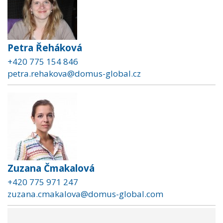
Petra Řeháková
+420 775 154 846
petra.rehakova@domus-global.cz
Zuzana Čmakalová
+420 775 971 247
zuzana.cmakalova@domus-global.com