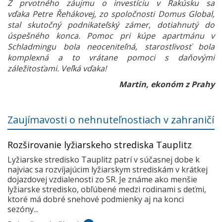
Z prvotného záujmu o investíciu v Rakúsku sa
vďaka Petre Řehákovej, zo spoločnosti Domus Global,
stal skutočný podnikateľský zámer, dotiahnutý do
úspešného konca. Pomoc pri kúpe apartmánu v
Schladmingu bola neoceniteľná, starostlivosť bola
komplexná a to vrátane pomoci s daňovými
záležitosťami. Veľká vďaka!
Martin, ekonóm z Prahy
Zaujímavosti o nehnuteľnostiach v zahraničí
Rozširovanie lyžiarskeho strediska Tauplitz
Lyžiarske stredisko Tauplitz patrí v súčasnej dobe k
najviac sa rozvíjajúcim lyžiarskym strediskám v krátkej
dojazdovej vzdialenosti zo SR. Je známe ako menšie
lyžiarske stredisko, obľúbené medzi rodinami s deťmi,
ktoré má dobré snehové podmienky aj na konci
sezóny...