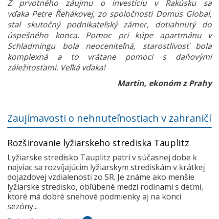
Z prvotného záujmu o investíciu v Rakúsku sa
vďaka Petre Řehákovej, zo spoločnosti Domus Global,
stal skutočný podnikateľský zámer, dotiahnutý do
úspešného konca. Pomoc pri kúpe apartmánu v
Schladmingu bola neoceniteľná, starostlivosť bola
komplexná a to vrátane pomoci s daňovými
záležitosťami. Veľká vďaka!
Martin, ekonóm z Prahy
Zaujímavosti o nehnuteľnostiach v zahraničí
Rozširovanie lyžiarskeho strediska Tauplitz
Lyžiarske stredisko Tauplitz patrí v súčasnej dobe k
najviac sa rozvíjajúcim lyžiarskym strediskám v krátkej
dojazdovej vzdialenosti zo SR. Je známe ako menšie
lyžiarske stredisko, obľúbené medzi rodinami s deťmi,
ktoré má dobré snehové podmienky aj na konci
sezóny...