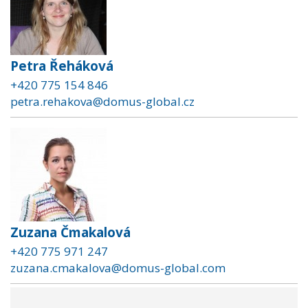
Petra Řeháková
+420 775 154 846
petra.rehakova@domus-global.cz
Zuzana Čmakalová
+420 775 971 247
zuzana.cmakalova@domus-global.com