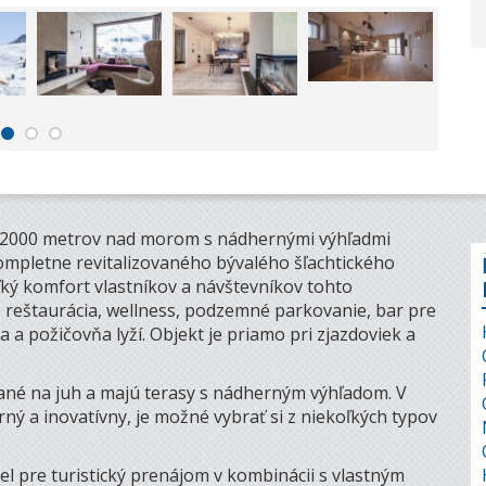
e 2000 metrov nad morom s nádhernými výhľadmi
ompletne revitalizovaného bývalého šľachtického
eľký komfort vlastníkov a návštevníkov tohto
e reštaurácia, wellness, podzemné parkovanie, bar pre
a a požičovňa lyží. Objekt je priamo pri zjazdoviek a
ané na juh a majú terasy s nádherným výhľadom. V
rný a inovatívny, je možné vybrať si z niekoľkých typov
l pre turistický prenájom v kombinácii s vlastným