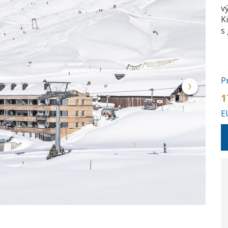
v
K
s
Pr
1
E