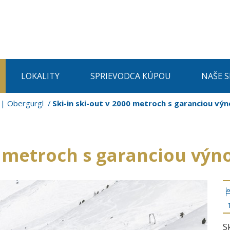
LOKALITY
SPRIEVODCA KÚPOU
NAŠE 
 | Obergurgl
Ski-in ski-out v 2000 metroch s garanciou vý
00 metroch s garanciou výn
S