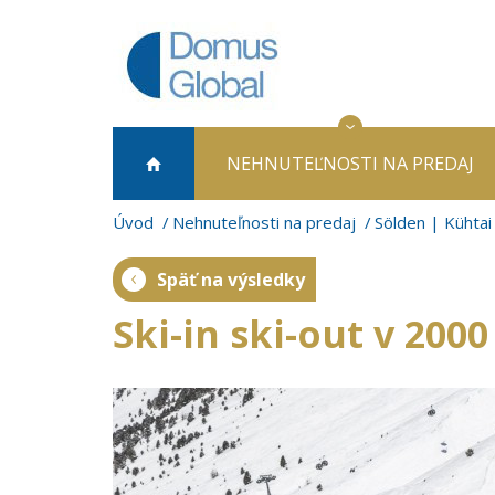
NEHNUTEĽNOSTI NA PREDAJ
Úvod
Nehnuteľnosti na predaj
Sölden | Kühtai
Späť na výsledky
Ski-in ski-out v 20