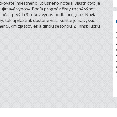
zkovateľ miestneho luxusného hotela, vlastníctvo je
ujímavé výnosy. Podľa prognóz čistý ročný výnos
počas prvých 3 rokov výnos podľa prognóz. Naviac
 tak aj vlastník dostane viac. Kühtai je najvyššie
mer 50km zjazdoviek a dlhou sezónou. Z Innsbrucku