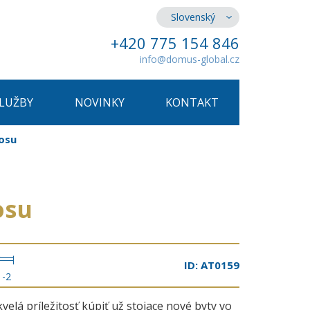
Slovenský
+420 775 154 846
info@domus-global.cz
SLUŽBY
NOVINKY
KONTAKT
nosu
osu
ID: AT0159
1-2
kvelá príležitosť kúpiť už stojace nové byty vo