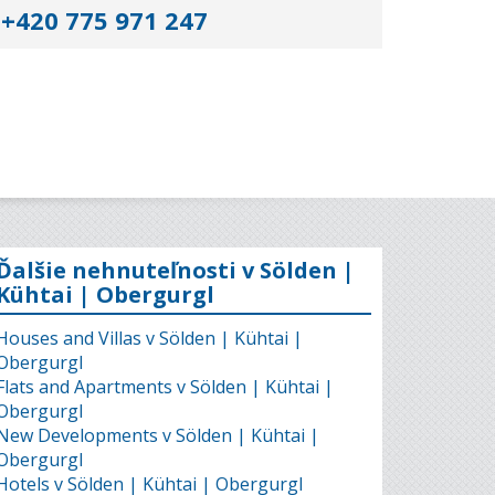
+420 775 971 247
Ďalšie nehnuteľnosti v Sölden |
Kühtai | Obergurgl
Houses and Villas v Sölden | Kühtai |
Obergurgl
Flats and Apartments v Sölden | Kühtai |
Obergurgl
New Developments v Sölden | Kühtai |
Obergurgl
Hotels v Sölden | Kühtai | Obergurgl