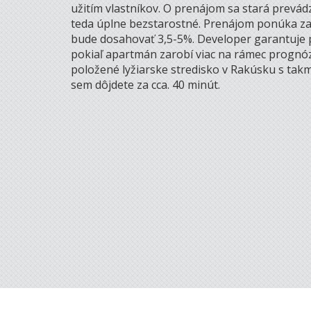
užitím vlastníkov. O prenájom sa stará prevád
teda úplne bezstarostné. Prenájom ponúka za
bude dosahovať 3,5-5%. Developer garantuje 
pokiaľ apartmán zarobí viac na rámec prognózy,
položené lyžiarske stredisko v Rakúsku s tak
sem dôjdete za cca. 40 minút.