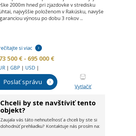
ýške 2000m hneď pri zjazdovke v stredisku
ühtai, najvyššie položenom v Rakúsku, navyše
 garanciou výnosu po dobu 3 rokov ...
ečítajte si viac
73 500 € - 695 000 €
UR
|
GBP
|
USD
|
Poslať správu
Vytlačiť
Chceli by ste navštíviť tento
objekt?
Zaujala vás táto nehnuteľnosť a chceli by ste si
dohodnúť prehliadku? Kontaktuje nás prosím na: