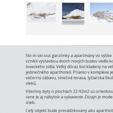
Ski-in ski-out garzónky a apartmány vo výšk
vznikli výstavbou dvoch nových budov vedľa k
loveckého sídla. Veľký dôraz bol kladený na v
jedinečného aparthoteli. Priamo v komplexe j
večernú zábavu, slnečná terasa, lyžiarska škol
vleků.
Všechny byty o plochách 22-92m2 sú orientov
cene je aj nábytok a vybavenie. Dizajn je mode
izieb.
Celý objekt bude prevádzkovaný ako aparthote