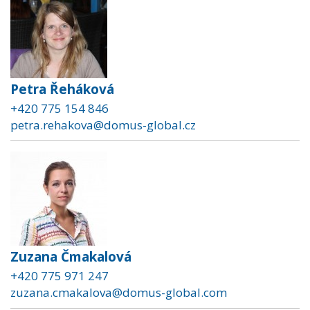
Petra Řeháková
+420 775 154 846
petra.rehakova@domus-global.cz
Zuzana Čmakalová
+420 775 971 247
zuzana.cmakalova@domus-global.com