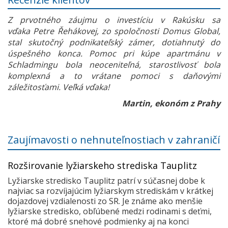
Z prvotného záujmu o investíciu v Rakúsku sa
vďaka Petre Řehákovej, zo spoločnosti Domus Global,
stal skutočný podnikateľský zámer, dotiahnutý do
úspešného konca. Pomoc pri kúpe apartmánu v
Schladmingu bola neoceniteľná, starostlivosť bola
komplexná a to vrátane pomoci s daňovými
záležitosťami. Veľká vďaka!
Martin, ekonóm z Prahy
Zaujímavosti o nehnuteľnostiach v zahraničí
Rozširovanie lyžiarskeho strediska Tauplitz
Lyžiarske stredisko Tauplitz patrí v súčasnej dobe k
najviac sa rozvíjajúcim lyžiarskym strediskám v krátkej
dojazdovej vzdialenosti zo SR. Je známe ako menšie
lyžiarske stredisko, obľúbené medzi rodinami s deťmi,
ktoré má dobré snehové podmienky aj na konci