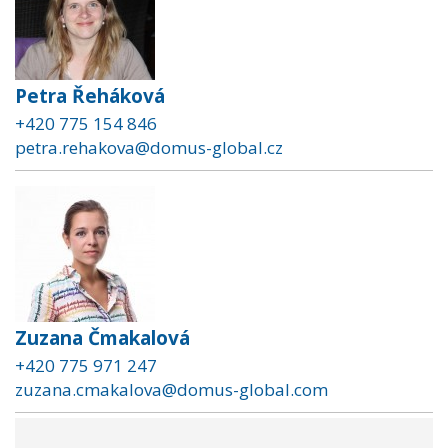
Petra Řeháková
+420 775 154 846
petra.rehakova@domus-global.cz
Zuzana Čmakalová
+420 775 971 247
zuzana.cmakalova@domus-global.com