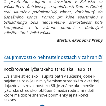
Z prvotného záujmu o investíciu v Rakúsku sa
vďaka Petre Řehákovej, zo spoločnosti Domus Global,
stal skutočný podnikateľský zámer, dotiahnutý do
úspešného konca. Pomoc pri kúpe apartmánu v
Schladmingu bola neoceniteľná, starostlivosť bola
komplexná a to vrátane pomoci s daňovými
záležitosťami. Veľká vďaka!
Martin, ekonóm z Prahy
Zaujímavosti o nehnuteľnostiach v zahraničí
Rozširovanie lyžiarskeho strediska Tauplitz
Lyžiarske stredisko Tauplitz patrí v súčasnej dobe k
najviac sa rozvíjajúcim lyžiarskym strediskám v krátkej
dojazdovej vzdialenosti zo SR. Je známe ako menšie
lyžiarske stredisko, obľúbené medzi rodinami s deťmi,
ktoré má dobré snehové podmienky aj na konci
sezóny...