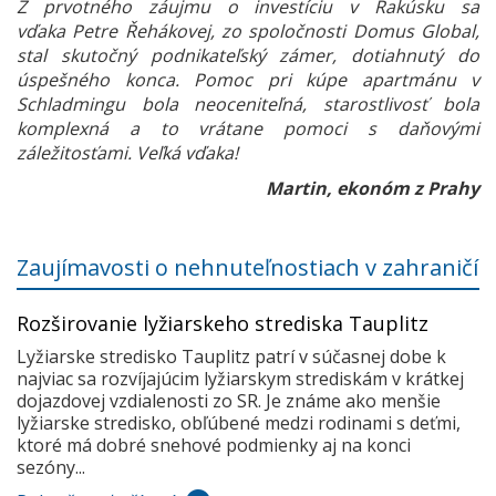
Z prvotného záujmu o investíciu v Rakúsku sa
vďaka Petre Řehákovej, zo spoločnosti Domus Global,
stal skutočný podnikateľský zámer, dotiahnutý do
úspešného konca. Pomoc pri kúpe apartmánu v
Schladmingu bola neoceniteľná, starostlivosť bola
komplexná a to vrátane pomoci s daňovými
záležitosťami. Veľká vďaka!
Martin, ekonóm z Prahy
Zaujímavosti o nehnuteľnostiach v zahraničí
Rozširovanie lyžiarskeho strediska Tauplitz
Lyžiarske stredisko Tauplitz patrí v súčasnej dobe k
najviac sa rozvíjajúcim lyžiarskym strediskám v krátkej
dojazdovej vzdialenosti zo SR. Je známe ako menšie
lyžiarske stredisko, obľúbené medzi rodinami s deťmi,
ktoré má dobré snehové podmienky aj na konci
sezóny...