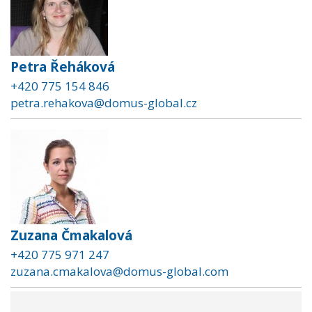
Petra Řeháková
+420 775 154 846
petra.rehakova@domus-global.cz
Zuzana Čmakalová
+420 775 971 247
zuzana.cmakalova@domus-global.com