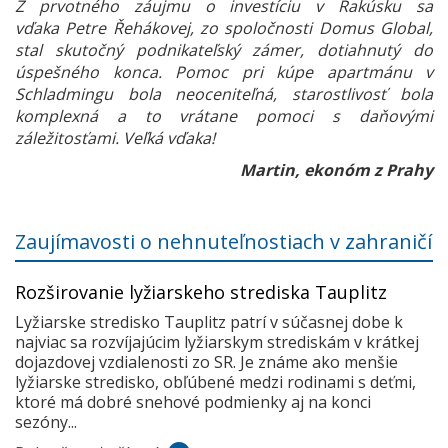
Z prvotného záujmu o investíciu v Rakúsku sa
vďaka Petre Řehákovej, zo spoločnosti Domus Global,
stal skutočný podnikateľský zámer, dotiahnutý do
úspešného konca. Pomoc pri kúpe apartmánu v
Schladmingu bola neoceniteľná, starostlivosť bola
komplexná a to vrátane pomoci s daňovými
záležitosťami. Veľká vďaka!
Martin, ekonóm z Prahy
Zaujímavosti o nehnuteľnostiach v zahraničí
Rozširovanie lyžiarskeho strediska Tauplitz
Lyžiarske stredisko Tauplitz patrí v súčasnej dobe k
najviac sa rozvíjajúcim lyžiarskym strediskám v krátkej
dojazdovej vzdialenosti zo SR. Je známe ako menšie
lyžiarske stredisko, obľúbené medzi rodinami s deťmi,
ktoré má dobré snehové podmienky aj na konci
sezóny...