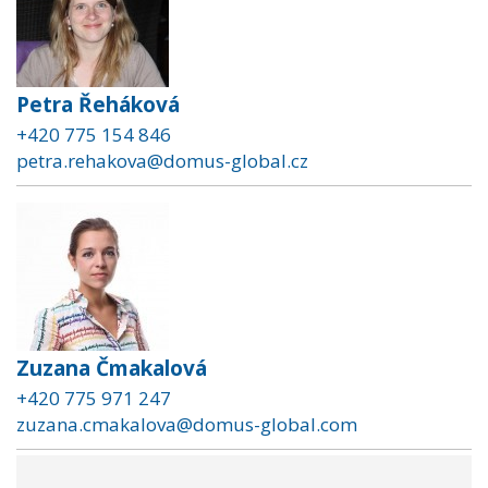
Petra Řeháková
+420 775 154 846
petra.rehakova@domus-global.cz
Zuzana Čmakalová
+420 775 971 247
zuzana.cmakalova@domus-global.com