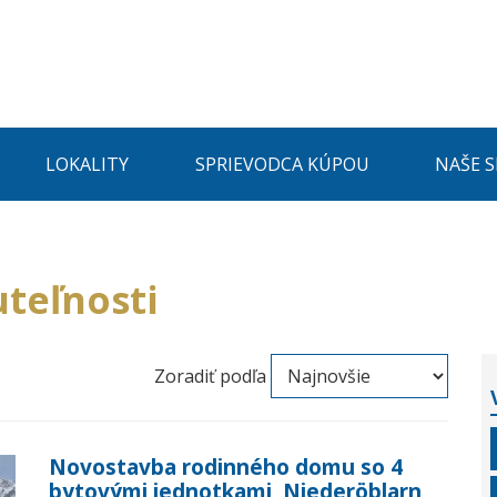
LOKALITY
SPRIEVODCA KÚPOU
NAŠE 
teľnosti
Zoradiť podľa
Novostavba rodinného domu so 4
bytovými jednotkami, Niederöblarn