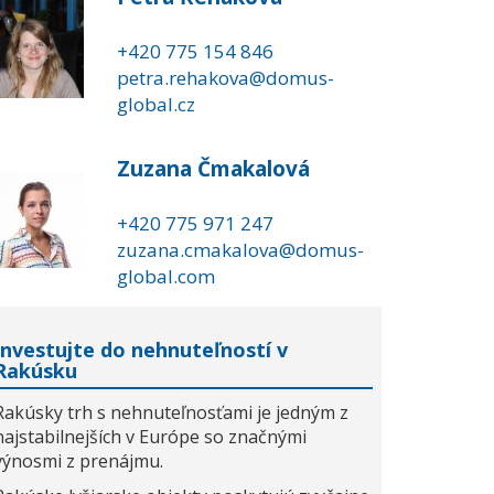
+420 775 154 846
petra.rehakova@domus-
global.cz
Zuzana Čmakalová
+420 775 971 247
zuzana.cmakalova@domus-
global.com
Investujte do nehnuteľností v
Rakúsku
Rakúsky trh s nehnuteľnosťami je jedným z
najstabilnejších v Európe so značnými
výnosmi z prenájmu.