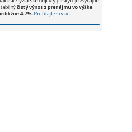
Rakúske lyžiarske objekty poskytujú zvyčajne
stabilný
čistý výnos z prenájmu vo výške
približne 4-7%.
Prečítajte si viac...