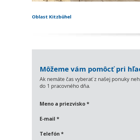
Oblast Kitzbühel
Môžeme vám pomôcť pri hľad
Ak nemáte čas vyberať z našej ponuky nehn
do 1 pracovného dňa.
Meno a priezvisko
*
E-mail
*
Telefón
*