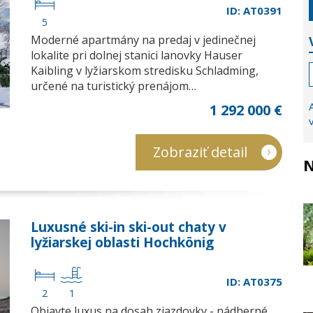
ID: AT0391
5
Moderné apartmány na predaj v jedinečnej
lokalite pri dolnej stanici lanovky Hauser
Kaibling v lyžiarskom stredisku Schladming,
určené na turistický prenájom…
1 292 000 €
Zobraziť detail
N
Luxusné ski-in ski-out chaty v
lyžiarskej oblasti Hochkönig
ID: AT0375
2
1
Objavte luxus na dosah zjazdovky - nádherné,