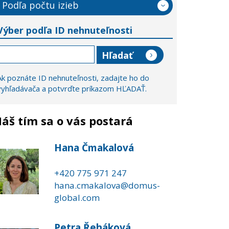
Podľa počtu izieb
Výber podľa ID nehnuteľnosti
Ak poznáte ID nehnuteľnosti, zadajte ho do
vyhľadávača a potvrďte príkazom HĽADAŤ.
áš tím sa o vás postará
Hana Čmakalová
+420 775 971 247
hana.cmakalova@domus-
global.com
Petra Řeháková