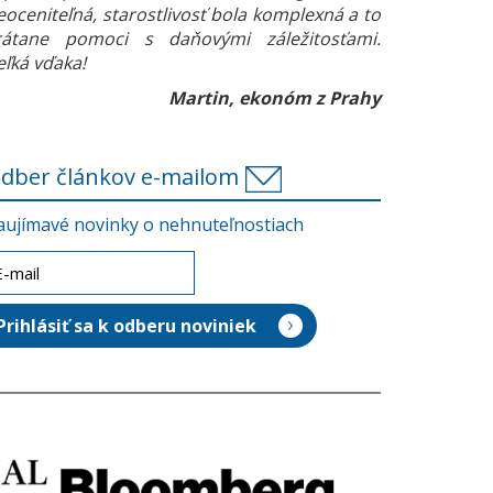
eoceniteľná, starostlivosť bola komplexná a to
rátane pomoci s daňovými záležitosťami.
eľká vďaka!
Martin, ekonóm z Prahy
dber článkov e-mailom
aujímavé novinky o nehnuteľnostiach