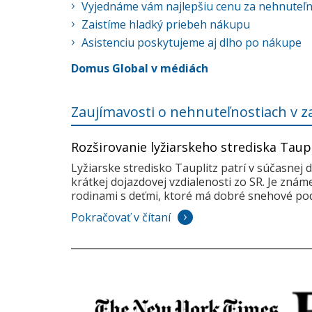
Vyjednáme vám najlepšiu cenu za nehnuteľ
Zaistíme hladký priebeh nákupu
Asistenciu poskytujeme aj dlho po nákupe
Domus Global v médiách
Zaujímavosti o nehnuteľnostiach v z
Rozširovanie lyžiarskeho strediska Taup
Lyžiarske stredisko Tauplitz patrí v súčasnej 
krátkej dojazdovej vzdialenosti zo SR. Je zná
rodinami s deťmi, ktoré má dobré snehové pod
Pokračovať v čítaní