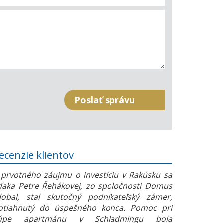
ecenzie klientov
 prvotného záujmu o investíciu v Rakúsku sa
ďaka Petre Řehákovej, zo spoločnosti Domus
lobal, stal skutočný podnikateľský zámer,
otiahnutý do úspešného konca. Pomoc pri
úpe apartmánu v Schladmingu bola