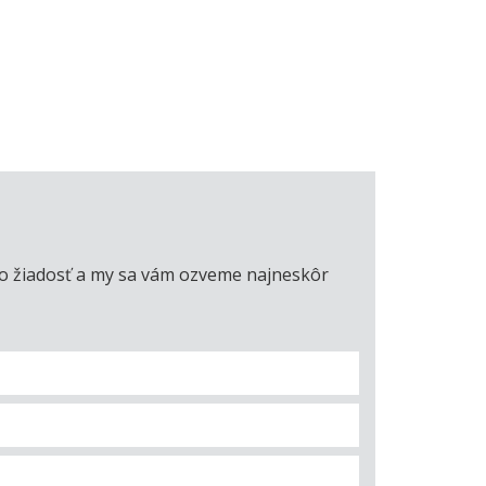
úto žiadosť a my sa vám ozveme najneskôr