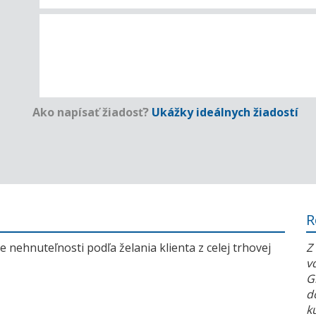
Ako napísať žiadosť?
Ukážky ideálnych žiadostí
R
 nehnuteľnosti podľa želania klienta z celej trhovej
Z
v
G
d
k