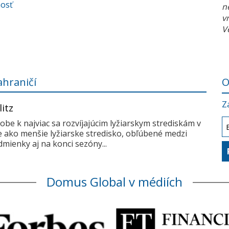
nosť
n
v
V
ahraničí
O
Z
litz
dobe k najviac sa rozvíjajúcim lyžiarskym strediskám v
me ako menšie lyžiarske stredisko, obľúbené medzi
mienky aj na konci sezóny...
Domus Global v médiích