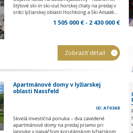
štýlové ski-in ski-out horskej chaty na predaj v
srdci lyžiarskej oblasti Hochköng a Ski Amadé…
1 505 000 € - 2 430 000 €
Zobraziť detail
Apartmánové domy v lyžiarskej
oblasti Nassfeld
ID: AT0368
Skvelá investičná ponuka – dva zavedené
apartmánové domy na predaj priamo pri
lanovke v najväčšom korutánskom lyžiarskom