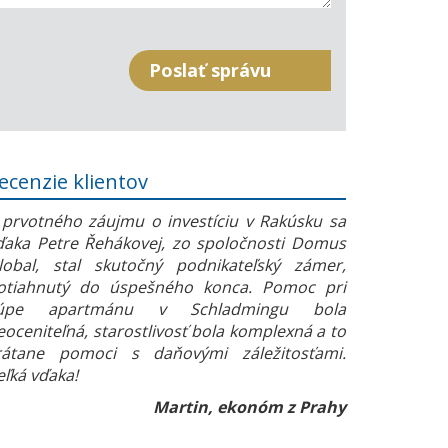
ecenzie klientov
 prvotného záujmu o investíciu v Rakúsku sa
ďaka Petre Řehákovej, zo spoločnosti Domus
lobal, stal skutočný podnikateľský zámer,
otiahnutý do úspešného konca. Pomoc pri
úpe apartmánu v Schladmingu bola
eoceniteľná, starostlivosť bola komplexná a to
rátane pomoci s daňovými záležitosťami.
eľká vďaka!
Martin, ekonóm z Prahy