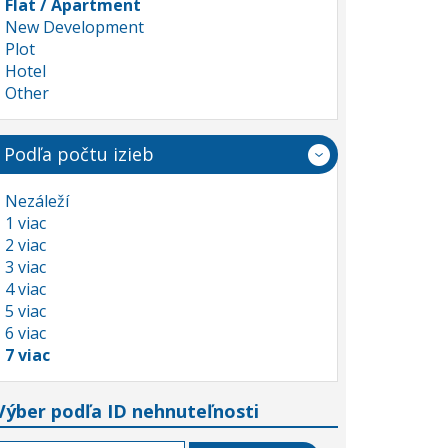
Flat / Apartment
New Development
Plot
Hotel
Other
Podľa počtu izieb
Nezáleží
1 viac
2 viac
3 viac
4 viac
5 viac
6 viac
7 viac
Výber podľa ID nehnuteľnosti