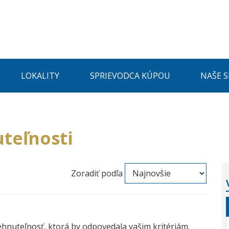
LOKALITY
SPRIEVODCA KÚPOU
NAŠE 
teľnosti
Zoradiť podľa
ehnuteľnosť, ktorá by odpovedala vašim kritériám.