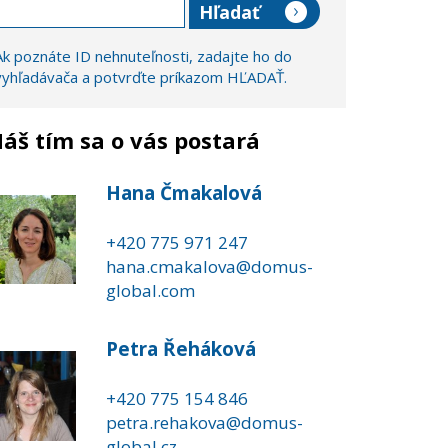
Ak poznáte ID nehnuteľnosti, zadajte ho do
vyhľadávača a potvrďte príkazom HĽADAŤ.
áš tím sa o vás postará
Hana Čmakalová
+420 775 971 247
hana.cmakalova@domus-
global.com
Petra Řeháková
+420 775 154 846
petra.rehakova@domus-
global.cz