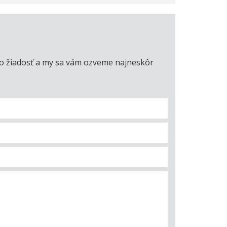
úto žiadosť a my sa vám ozveme najneskôr