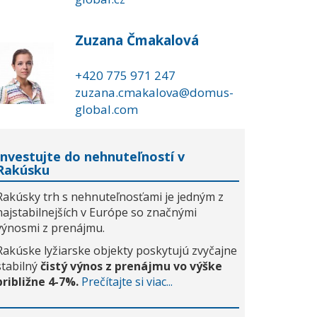
Zuzana Čmakalová
+420 775 971 247
zuzana.cmakalova@domus-
global.com
Investujte do nehnuteľností v
Rakúsku
Rakúsky trh s nehnuteľnosťami je jedným z
najstabilnejších v Európe so značnými
výnosmi z prenájmu.
Rakúske lyžiarske objekty poskytujú zvyčajne
stabilný
čistý výnos z prenájmu vo výške
približne 4-7%.
Prečítajte si viac...