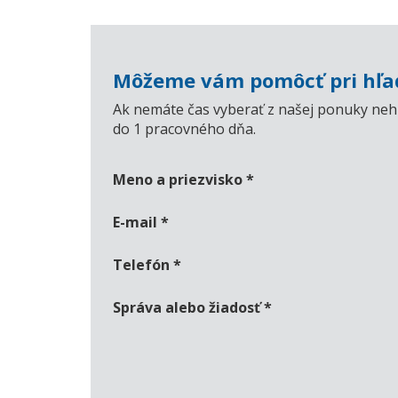
Môžeme vám pomôcť pri hľad
Ak nemáte čas vyberať z našej ponuky nehn
do 1 pracovného dňa.
Meno a priezvisko
*
E-mail
*
Telefón
*
Správa alebo žiadosť
*