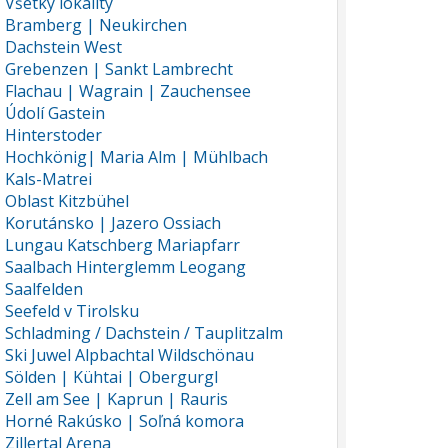
Všetky lokality
Bramberg | Neukirchen
Dachstein West
Grebenzen | Sankt Lambrecht
Flachau | Wagrain | Zauchensee
Údolí Gastein
Hinterstoder
Hochkönig| Maria Alm | Mühlbach
Kals-Matrei
Oblast Kitzbühel
Korutánsko | Jazero Ossiach
Lungau Katschberg Mariapfarr
Saalbach Hinterglemm Leogang
Saalfelden
Seefeld v Tirolsku
Schladming / Dachstein / Tauplitzalm
Ski Juwel Alpbachtal Wildschönau
Sölden | Kühtai | Obergurgl
Zell am See | Kaprun | Rauris
Horné Rakúsko | Soľná komora
Zillertal Arena