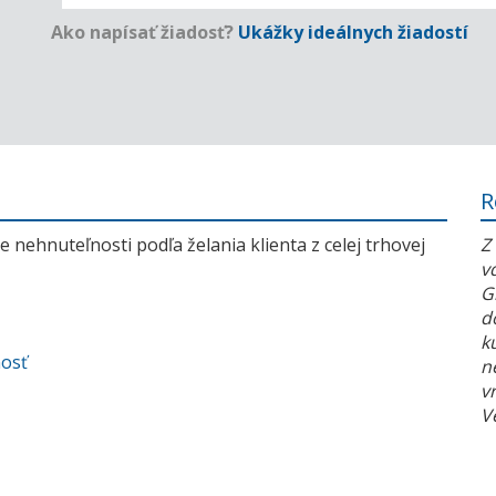
Ako napísať žiadosť?
Ukážky ideálnych žiadostí
R
 nehnuteľnosti podľa želania klienta z celej trhovej
Z
v
G
d
k
nosť
n
v
V