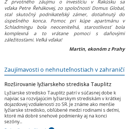
Z prvotného záujmu o investíciu v Rakúsku sa
vďaka Petre Řehákovej, zo spoločnosti Domus Global,
stal skutočný podnikateľský zámer, dotiahnutý do
úspešného konca. Pomoc pri kúpe apartmánu v
Schladmingu bola neoceniteľná, starostlivosť bola
komplexná a to vrátane pomoci s daňovými
záležitosťami. Veľká vďaka!
Martin, ekonóm z Prahy
Zaujímavosti o nehnuteľnostiach v zahraničí
Rozširovanie lyžiarskeho strediska Tauplitz
Lyžiarske stredisko Tauplitz patrí v súčasnej dobe k
najviac sa rozvíjajúcim lyžiarskym strediskám v krátkej
dojazdovej vzdialenosti zo SR. Je známe ako menšie
lyžiarske stredisko, obľúbené medzi rodinami s deťmi,
ktoré má dobré snehové podmienky aj na konci
sezóny...