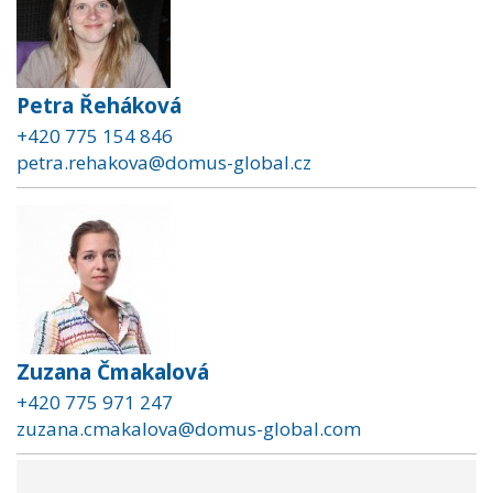
Petra Řeháková
+420 775 154 846
petra.rehakova@domus-global.cz
Zuzana Čmakalová
+420 775 971 247
zuzana.cmakalova@domus-global.com