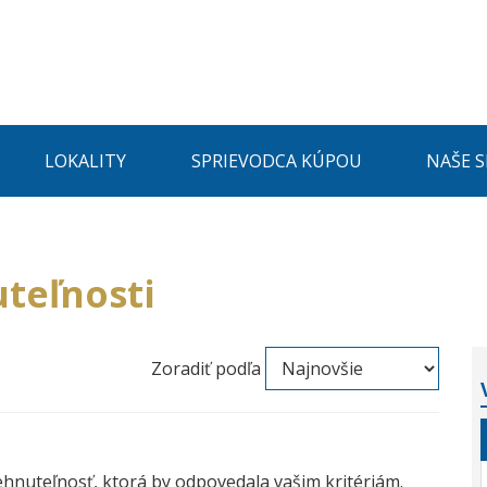
LOKALITY
SPRIEVODCA KÚPOU
NAŠE 
teľnosti
Zoradiť podľa
ehnuteľnosť, ktorá by odpovedala vašim kritériám.