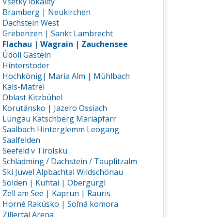
Všetky lokality
Bramberg | Neukirchen
Dachstein West
Grebenzen | Sankt Lambrecht
Flachau | Wagrain | Zauchensee
Údolí Gastein
Hinterstoder
Hochkönig| Maria Alm | Mühlbach
Kals-Matrei
Oblast Kitzbühel
Korutánsko | Jazero Ossiach
Lungau Katschberg Mariapfarr
Saalbach Hinterglemm Leogang
Saalfelden
Seefeld v Tirolsku
Schladming / Dachstein / Tauplitzalm
Ski Juwel Alpbachtal Wildschönau
Sölden | Kühtai | Obergurgl
Zell am See | Kaprun | Rauris
Horné Rakúsko | Soľná komora
Zillertal Arena