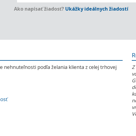
Ako napísať žiadosť?
Ukážky ideálnych žiadostí
R
 nehnuteľnosti podľa želania klienta z celej trhovej
Z
v
G
d
k
nosť
n
v
V