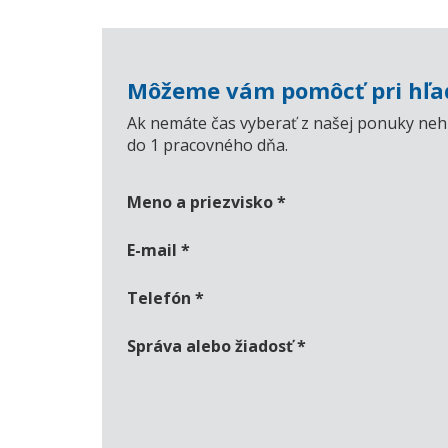
Môžeme vám pomôcť pri hľad
Ak nemáte čas vyberať z našej ponuky nehn
do 1 pracovného dňa.
Meno a priezvisko
*
E-mail
*
Telefón
*
Správa alebo žiadosť
*