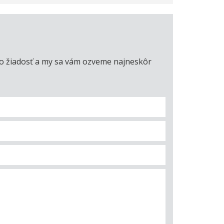
úto žiadosť a my sa vám ozveme najneskôr