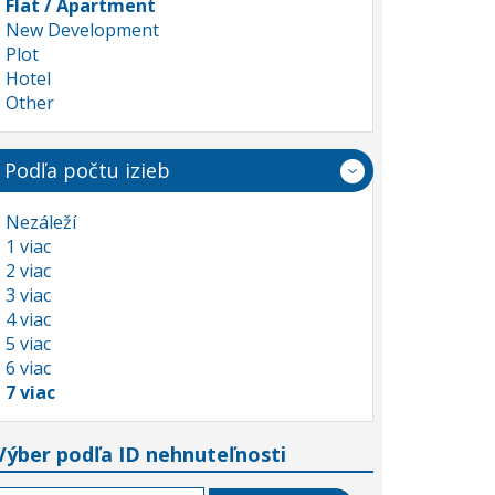
Flat / Apartment
New Development
Plot
Hotel
Other
Podľa počtu izieb
Nezáleží
1 viac
2 viac
3 viac
4 viac
5 viac
6 viac
7 viac
Výber podľa ID nehnuteľnosti