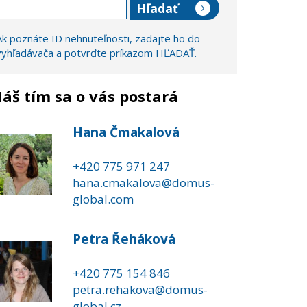
Ak poznáte ID nehnuteľnosti, zadajte ho do
vyhľadávača a potvrďte príkazom HĽADAŤ.
áš tím sa o vás postará
Hana Čmakalová
+420 775 971 247
hana.cmakalova@domus-
global.com
Petra Řeháková
+420 775 154 846
petra.rehakova@domus-
global.cz