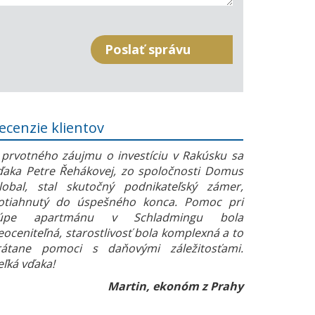
ecenzie klientov
 prvotného záujmu o investíciu v Rakúsku sa
ďaka Petre Řehákovej, zo spoločnosti Domus
lobal, stal skutočný podnikateľský zámer,
otiahnutý do úspešného konca. Pomoc pri
úpe apartmánu v Schladmingu bola
eoceniteľná, starostlivosť bola komplexná a to
rátane pomoci s daňovými záležitosťami.
eľká vďaka!
Martin, ekonóm z Prahy