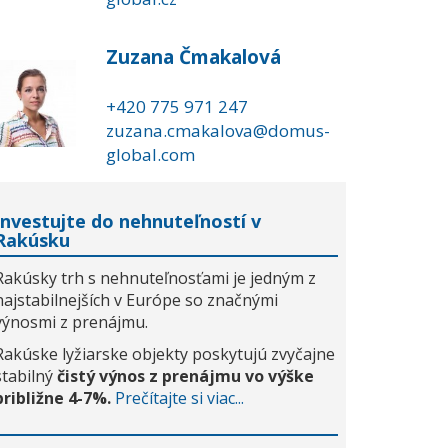
Zuzana Čmakalová
+420 775 971 247
zuzana.cmakalova@domus-
global.com
Investujte do nehnuteľností v
Rakúsku
Rakúsky trh s nehnuteľnosťami je jedným z
najstabilnejších v Európe so značnými
výnosmi z prenájmu.
Rakúske lyžiarske objekty poskytujú zvyčajne
stabilný
čistý výnos z prenájmu vo výške
približne 4-7%.
Prečítajte si viac...