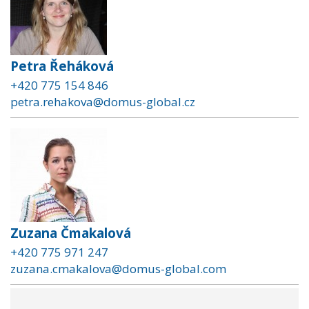
Petra Řeháková
+420 775 154 846
petra.rehakova@domus-global.cz
Zuzana Čmakalová
+420 775 971 247
zuzana.cmakalova@domus-global.com