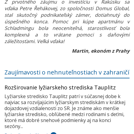
Z prvotného záujmu o investíciu v Rakúsku sa
vďaka Petre Řehákovej, zo spoločnosti Domus Global,
stal skutočný podnikateľský zámer, dotiahnutý do
úspešného konca. Pomoc pri kúpe apartmánu v
Schladmingu bola neoceniteľná, starostlivosť bola
komplexná a to vrátane pomoci s daňovými
záležitosťami. Veľká vďaka!
Martin, ekonóm z Prahy
Zaujímavosti o nehnuteľnostiach v zahraničí
Rozširovanie lyžiarskeho strediska Tauplitz
Lyžiarske stredisko Tauplitz patrí v súčasnej dobe k
najviac sa rozvíjajúcim lyžiarskym strediskám v krátkej
dojazdovej vzdialenosti zo SR. Je známe ako menšie
lyžiarske stredisko, obľúbené medzi rodinami s deťmi,
ktoré má dobré snehové podmienky aj na konci
sezóny...