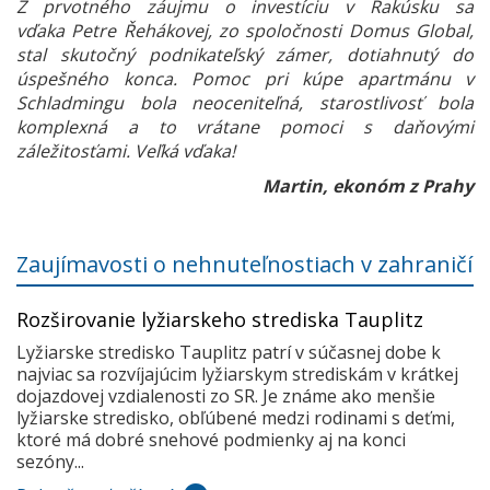
Z prvotného záujmu o investíciu v Rakúsku sa
vďaka Petre Řehákovej, zo spoločnosti Domus Global,
stal skutočný podnikateľský zámer, dotiahnutý do
úspešného konca. Pomoc pri kúpe apartmánu v
Schladmingu bola neoceniteľná, starostlivosť bola
komplexná a to vrátane pomoci s daňovými
záležitosťami. Veľká vďaka!
Martin, ekonóm z Prahy
Zaujímavosti o nehnuteľnostiach v zahraničí
Rozširovanie lyžiarskeho strediska Tauplitz
Lyžiarske stredisko Tauplitz patrí v súčasnej dobe k
najviac sa rozvíjajúcim lyžiarskym strediskám v krátkej
dojazdovej vzdialenosti zo SR. Je známe ako menšie
lyžiarske stredisko, obľúbené medzi rodinami s deťmi,
ktoré má dobré snehové podmienky aj na konci
sezóny...