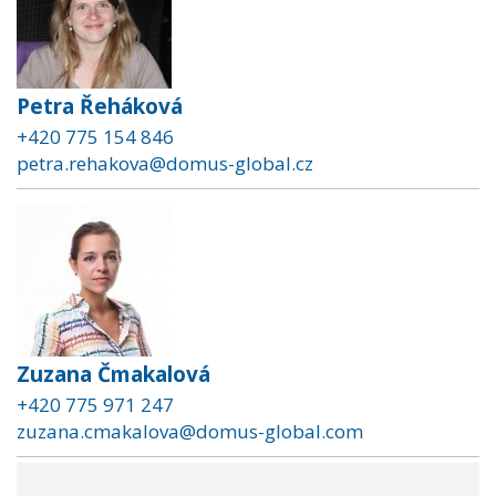
Petra Řeháková
+420 775 154 846
petra.rehakova@domus-global.cz
Zuzana Čmakalová
+420 775 971 247
zuzana.cmakalova@domus-global.com