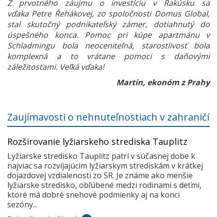
Z prvotného záujmu o investíciu v Rakúsku sa
vďaka Petre Řehákovej, zo spoločnosti Domus Global,
stal skutočný podnikateľský zámer, dotiahnutý do
úspešného konca. Pomoc pri kúpe apartmánu v
Schladmingu bola neoceniteľná, starostlivosť bola
komplexná a to vrátane pomoci s daňovými
záležitosťami. Veľká vďaka!
Martin, ekonóm z Prahy
Zaujímavosti o nehnuteľnostiach v zahraničí
Rozširovanie lyžiarskeho strediska Tauplitz
Lyžiarske stredisko Tauplitz patrí v súčasnej dobe k
najviac sa rozvíjajúcim lyžiarskym strediskám v krátkej
dojazdovej vzdialenosti zo SR. Je známe ako menšie
lyžiarske stredisko, obľúbené medzi rodinami s deťmi,
ktoré má dobré snehové podmienky aj na konci
sezóny...