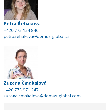
Petra Řeháková
+420 775 154 846
petra.rehakova@domus-global.cz
Zuzana Čmakalová
+420 775 971 247
zuzana.cmakalova@domus-global.com